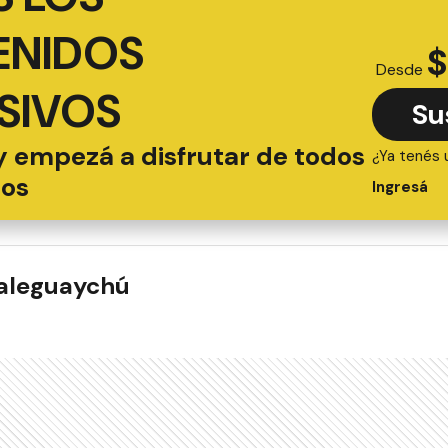
ENIDOS
$
Desde
SIVOS
Su
y empezá a disfrutar de todos
¿Ya tenés 
ios
Ingresá
ualeguaychú