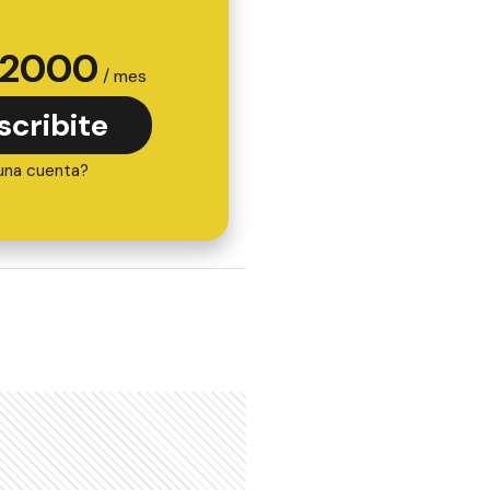
2000
/ mes
scribite
una cuenta?