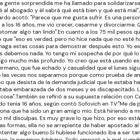
 la gente sorprendida me ha llamado para solidarizars
sé al abogado y él sabrá qué está bien y qué está mal"
ardo acotó: "Parece que me gusta sufrir. Es una pers
í a los 16 años, me vio crecer, casarme y divorciarme.
tomar algo tan lindo".En cuanto a los 75 mil pesos qu
ó que "eso es verdad, pero no hice nada que no esté ha
haga estas cosas para demostrar después esto. Yo e
os debemos nada. Yo tengo mi sospecha de por qué lo 
algo mucho más profundo. Yo creo que está usando es
ermano, que fue echado y casualidad que el lunes sigu
de las veces nos separamos porque como prueba de a
no que desista de la demanda judicial que le estaba h
staba embarazada de dos meses y es discapacitado. 
 cosa".También se refirió a su supuesta relación con C
 tenía 16 años, según contó Sofovich en TV:"Me da p
ona que ha sido un gran amigo mío. Está hiriendo a m
o mil disculpas. Es muy grave lo que hizo, por eso es
das formas, ella no se arrepiente de haber apostado a
ntentar algo bueno.Si hubiese funcionado iba a ser ta
os, la pasamos bárbaro. Todo empezó a ir mal cuando