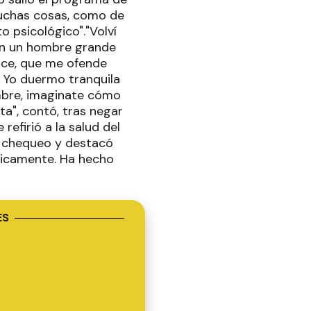
muchas cosas, como de
o psicológico"."Volví
con un hombre grande
dice, que me ofende
. Yo duermo tranquila
mbre, imaginate cómo
a", contó, tras negar
refirió a la salud del
n chequeo y destacó
ímicamente. Ha hecho
ES