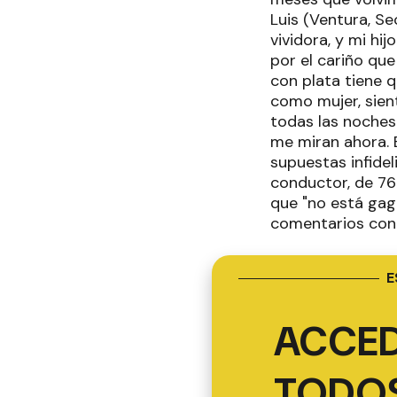
Luis (Ventura, S
vividora, y mi hi
por el cariño qu
con plata tiene 
como mujer, sien
todas las noches
me miran ahora. 
supuestas infidel
conductor, de 76
que "no está gag
comentarios con r
E
ACCED
TODOS