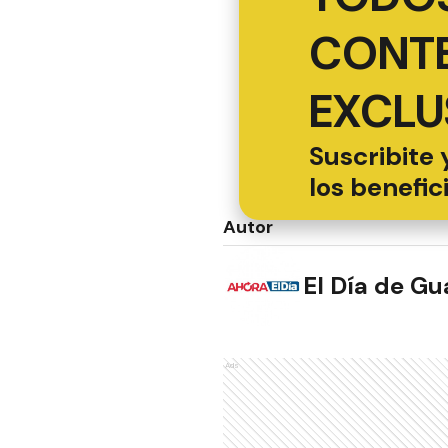
CONT
EXCLU
Suscribite 
los benefic
Autor
El Día de G
Ads