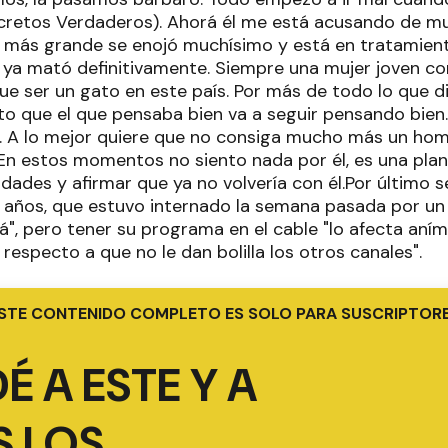
ecretos Verdaderos). Ahorá él me está acusando de 
jo más grande se enojó muchísimo y está en tratamient
e ya mató definitivamente. Siempre una mujer joven 
que ser un gato en este país. Por más de todo lo que 
to que el que pensaba bien va a seguir pensando bien
. A lo mejor quiere que no consiga mucho más un ho
En estos momentos no siento nada por él, es una plant
idades y afirmar que ya no volvería con él.Por último se 
 años, que estuvo internado la semana pasada por u
á", pero tener su programa en el cable "lo afecta an
especto a que no le dan bolilla los otros canales".
STE CONTENIDO COMPLETO ES SOLO PARA SUSCRIPTOR
É A ESTE Y A
 LOS