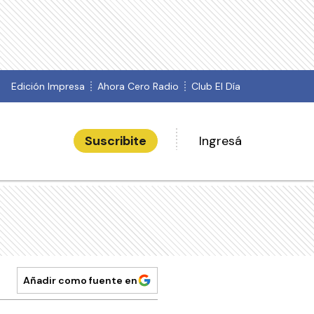
Edición Impresa
Ahora Cero Radio
Club El Día
Suscribite
Ingresá
Añadir como fuente en