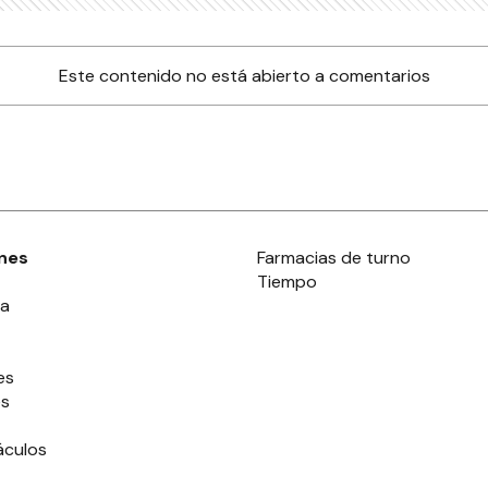
Este contenido no está abierto a comentarios
nes
Farmacias de turno
Tiempo
ia
es
es
áculos