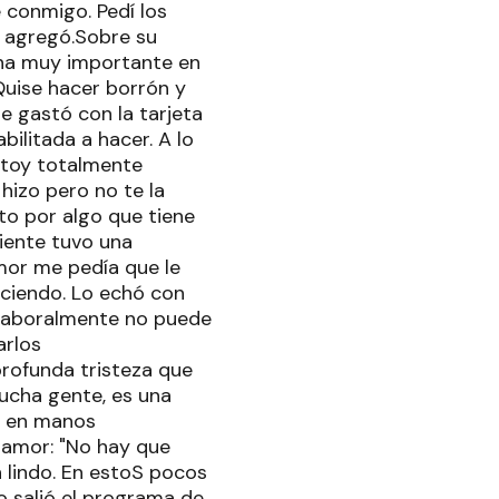
e conmigo. Pedí los
, agregó.Sobre su
ona muy importante en
 Quise hacer borrón y
e gastó con la tarjeta
bilitada a hacer. A lo
stoy totalmente
hizo pero no te la
to por algo que tiene
iente tuvo una
mor me pedía que le
aciendo. Lo echó con
Laboralmente no puede
arlos
rofunda tristeza que
ucha gente, es una
tá en manos
l amor: "No hay que
n lindo. En estoS pocos
 salió el programa de