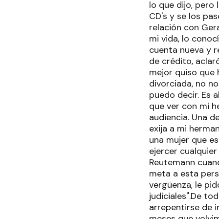
lo que dijo, pero
CD's y se los pa
relación con Ger
mi vida, lo conoc
cuenta nueva y re
de crédito, aclar
mejor quiso que 
divorciada, no n
puedo decir. Es 
que ver con mi h
audiencia. Una 
exija a mi herma
una mujer que e
ejercer cualquier
Reutemann cuando
meta a esta pers
vergüenza, le pid
judiciales".De to
arrepentirse de i
meses que volvim