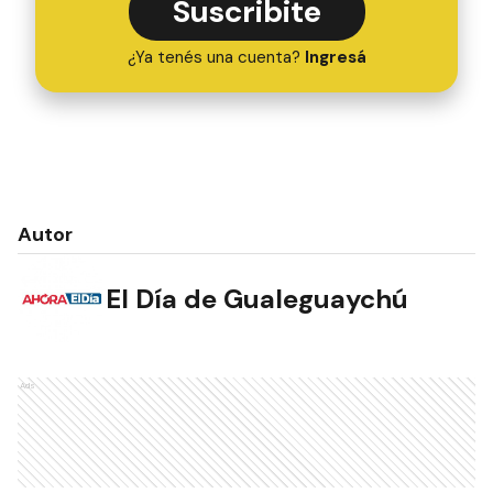
Suscribite
¿Ya tenés una cuenta?
Ingresá
Autor
El Día de Gualeguaychú
Ads