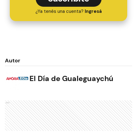
¿Ya tenés una cuenta?
Ingresá
Autor
El Día de Gualeguaychú
Ads