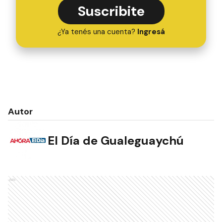
Suscribite
¿Ya tenés una cuenta?
Ingresá
Autor
El Día de Gualeguaychú
Ads