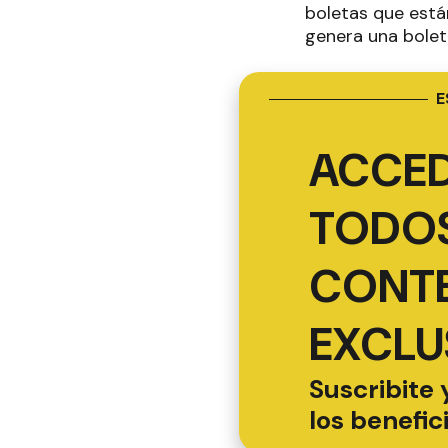
boletas que está
genera una boleta
E
ACCED
TODOS
CONT
EXCLU
Suscribite 
los benefic