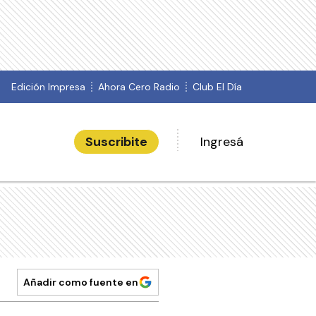
Edición Impresa
Ahora Cero Radio
Club El Día
Suscribite
Ingresá
Añadir como fuente en