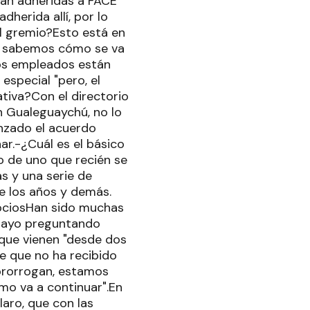
tán adheridas a FACE
dherida allí, por lo
el gremio?Esto está en
no sabemos cómo se va
los empleados están
especial "pero, el
ativa?Con el directorio
n Gualeguaychú, no lo
anzado el acuerdo
ar.-¿Cuál es el básico
o de uno que recién se
s y una serie de
e los años y demás.
sociosHan sido muchas
 Mayo preguntando
 que vienen "desde dos
e que no ha recibido
 prorrogan, estamos
o va a continuar".En
laro, que con las