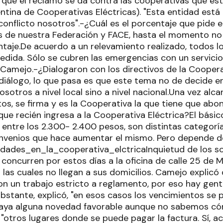
ó que el reclamo se da contra las cooperativas que es
tina de Cooperativas Eléctricas). "Esta entidad está a
onflicto nosotros".-¿Cuál es el porcentaje que pide 
es de nuestra Federación y FACE, hasta el momento 
entaje.De acuerdo a un relevamiento realizado, todos 
edida. Sólo se cubren las emergencias con un servicio 
o Camejo.-¿Dialogaron con los directivos de la Cooper
iálogo, lo que pasa es que este tema no de decide e
osotros a nivel local sino a nivel nacional.Una vez alc
s, se firma y es la Cooperativa la que tiene que abon
ue recién ingresa a la Cooperativa Eléctrica?El básic
 entre los 2.300- 2.400 pesos, son distintas categoría
onvenios que hace aumentar el mismo. Pero depende d
Inquietud de los 
 concurren por estos días a la oficina de calle 25 de
 las cuales no llegan a sus domicilios. Camejo explicó
n un trabajo estricto a reglamento, por eso hay gent
obstante, explicó, "en esos casos los vencimientos se
aya alguna novedad favorable aunque no sabemos cóm
 "otros lugares donde se puede pagar la factura. Sí, ac