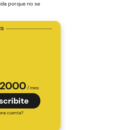
ida porque no se
ES
2000
/ mes
scribite
una cuenta?