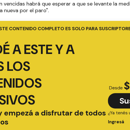
n vencidas habrá que esperar a que se levante la med
 nueva por el paro".
STE CONTENIDO COMPLETO ES SOLO PARA SUSCRIPTOR
É A ESTE Y A
 LOS
ENIDOS
$
Desde
SIVOS
Su
y empezá a disfrutar de todos
¿Ya tenés 
ios
Ingresá