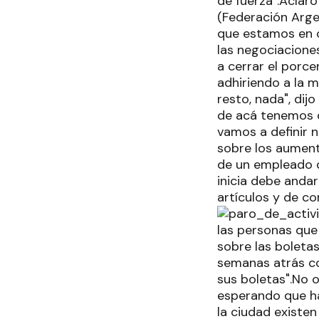
de fuerza".Aclar
(Federación Argen
que estamos en c
las negociacion
a cerrar el porc
adhiriendo a la m
resto, nada", dij
de acá tenemos d
vamos a definir n
sobre los aumento
de un empleado q
inicia debe andar
artículos y de c
las personas que
sobre las boletas
semanas atrás co
sus boletas".No 
esperando que h
la ciudad existen