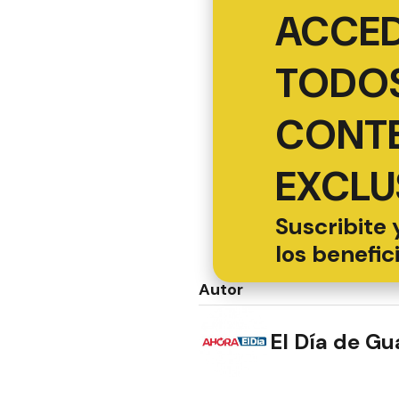
ACCED
TODOS
CONT
EXCLU
Suscribite 
los benefic
Autor
El Día de G