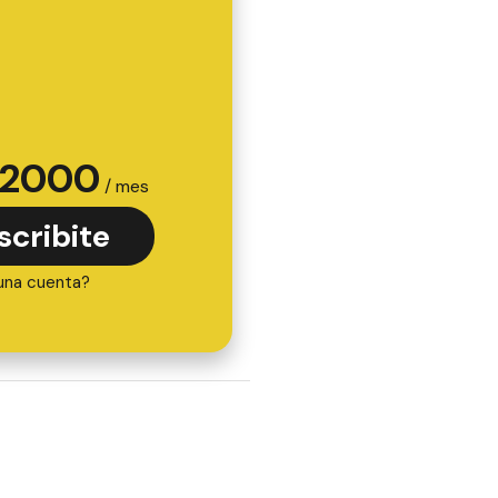
2000
/ mes
scribite
una cuenta?