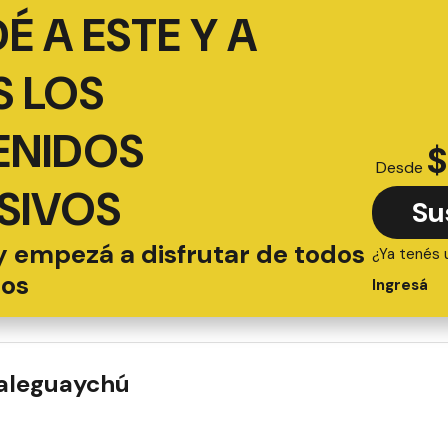
É A ESTE Y A
 LOS
ENIDOS
$
Desde
SIVOS
Su
y empezá a disfrutar de todos
¿Ya tenés 
ios
Ingresá
ualeguaychú