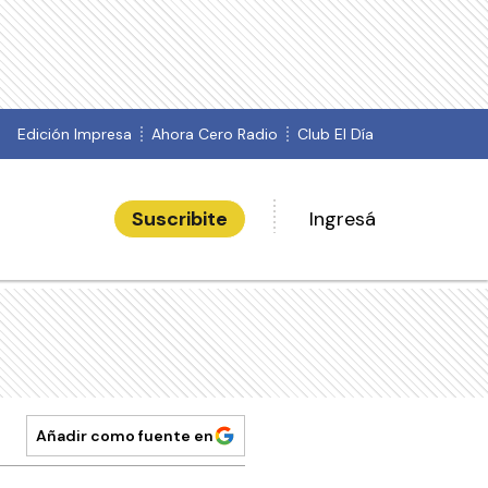
Edición Impresa
Ahora Cero Radio
Club El Día
Suscribite
Ingresá
Añadir como fuente en