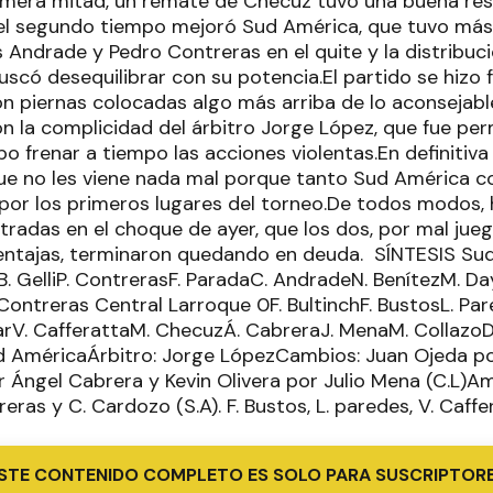
imera mitad, un remate de Checuz tuvo una buena re
 el segundo tiempo mejoró Sud América, que tuvo más l
 Andrade y Pedro Contreras en el quite y la distribuc
có desequilibrar con su potencia.El partido se hizo f
 piernas colocadas algo más arriba de lo aconsejabl
 la complicidad del árbitro Jorge López, que fue per
o frenar a tiempo las acciones violentas.En definitiva
ue no les viene nada mal porque tanto Sud América 
por los primeros lugares del torneo.De todos modos,
tradas en el choque de ayer, que los dos, por mal jue
entajas, terminaron quedando en deuda. SÍNTESIS Sud
iB. GelliP. ContrerasF. ParadaC. AndradeN. BenítezM. D
Contreras Central Larroque 0F. BultinchF. BustosL. Pa
rV. CafferattaM. ChecuzÁ. CabreraJ. MenaM. Collazo
ud AméricaÁrbitro: Jorge LópezCambios: Juan Ojeda por
 Ángel Cabrera y Kevin Olivera por Julio Mena (C.L)Am
treras y C. Cardozo (S.A). F. Bustos, L. paredes, V. Caffe
STE CONTENIDO COMPLETO ES SOLO PARA SUSCRIPTOR