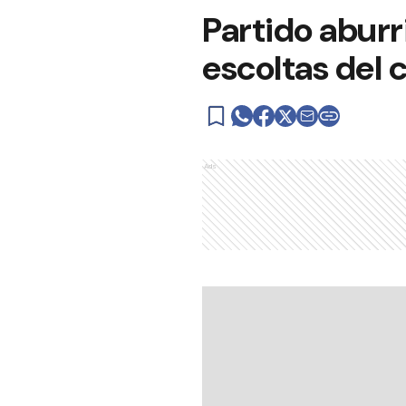
Partido aburri
escoltas del
Ads