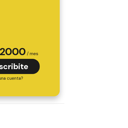
2000
/ mes
scribite
una cuenta?