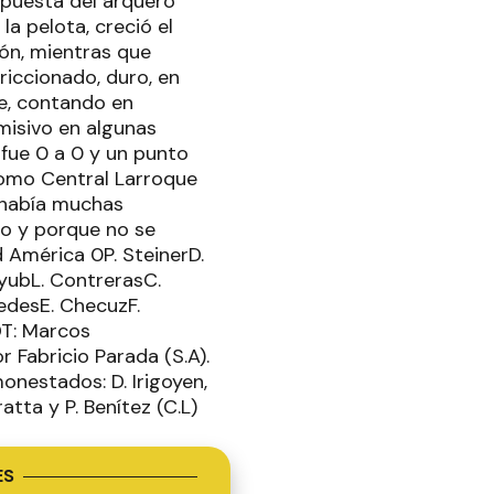
spuesta del arquero
a pelota, creció el
ión, mientras que
riccionado, duro, en
e, contando en
misivo en algunas
 fue 0 a 0 y un punto
como Central Larroque
 había muchas
go y porque no se
 América 0P. SteinerD.
ayubL. ContrerasC.
redesE. ChecuzF.
DT: Marcos
 Fabricio Parada (S.A).
onestados: D. Irigoyen,
ratta y P. Benítez (C.L)
ES