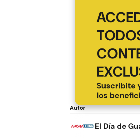
ACCED
TODOS
CONT
EXCLU
Suscribite 
los benefic
Autor
El Día de G