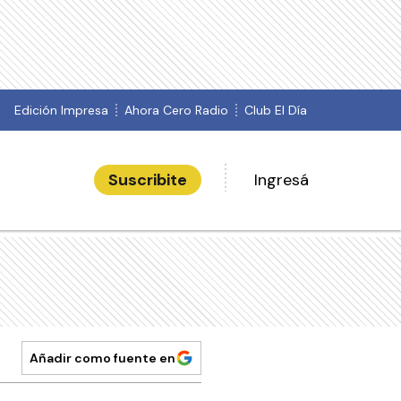
Edición Impresa
Ahora Cero Radio
Club El Día
Suscribite
Ingresá
Añadir como fuente en