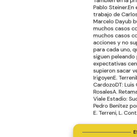
También en la pr
Pablo Steiner.En
trabajo de Carlos
Marcelo Dayub bus
muchos casos con
muchos casos con
acciones y no sup
para cada uno, q
siguen peleando 
expectativas cen
supieron sacar v
IrigoyenE. Terren
CardozoDT: Luis 
RosalesA. Retama
Viale Estadio: S
Pedro Benítez por
E. Terreni, L. Con
E