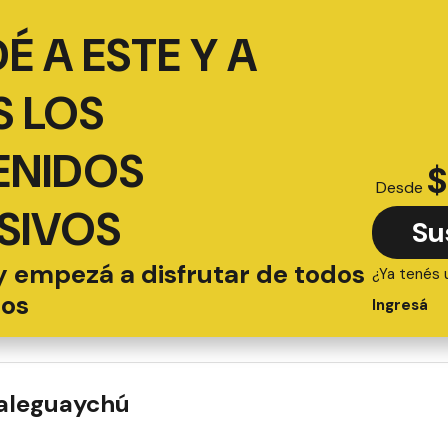
É A ESTE Y A
 LOS
ENIDOS
$
Desde
SIVOS
Su
y empezá a disfrutar de todos
¿Ya tenés 
ios
Ingresá
ualeguaychú