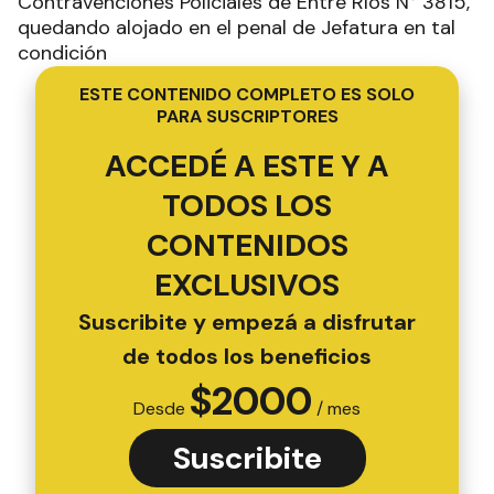
Contravenciones Policiales de Entre Ríos N° 3815,
quedando alojado en el penal de Jefatura en tal
condición
ESTE CONTENIDO COMPLETO ES SOLO
PARA SUSCRIPTORES
ACCEDÉ A ESTE Y A
TODOS LOS
CONTENIDOS
EXCLUSIVOS
Suscribite y empezá a disfrutar
de todos los beneficios
$
2000
Desde
/ mes
Suscribite