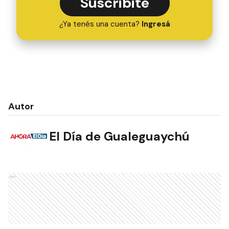
Suscribite
¿Ya tenés una cuenta?
Ingresá
Autor
El Día de Gualeguaychú
Ads