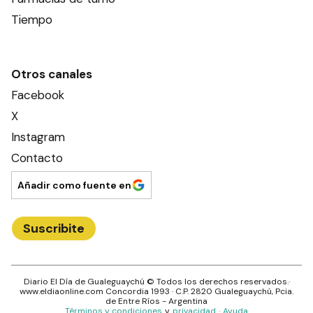
Tiempo
Otros canales
Facebook
X
Instagram
Contacto
Añadir como fuente en
Suscribite
Diario El Día de Gualeguaychú
© Todos los derechos reservados.·
www.
eldiaonline.com
Concordia 1993
· C.P.
2820
Gualeguaychú
, Pcia.
de
Entre Ríos
- Argentina
Términos y condiciones
y
privacidad
·
Ayuda