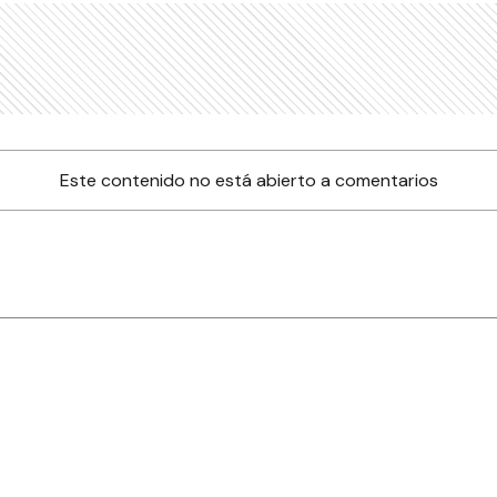
Este contenido no está abierto a comentarios
nes
Farmacias de turno
Tiempo
ia
es