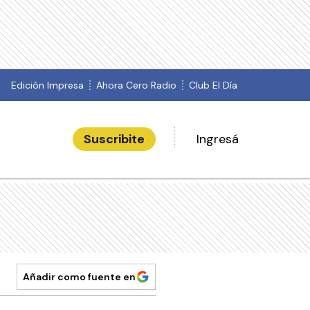
Edición Impresa
Ahora Cero Radio
Club El Día
Suscribite
Ingresá
Añadir como fuente en