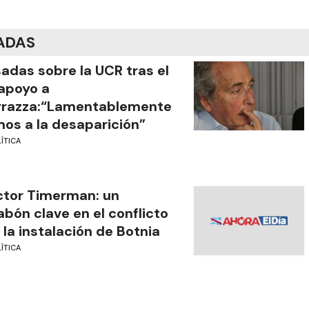
ADAS
adas sobre la UCR tras el
apoyo a
rrazza:“Lamentablemente
os a la desaparición”
ÍTICA
tor Timerman: un
abón clave en el conflicto
 la instalación de Botnia
ÍTICA