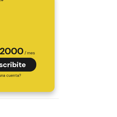
2000
/ mes
scribite
una cuenta?