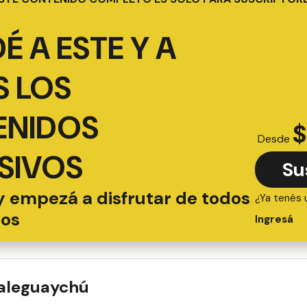
É A ESTE Y A
 LOS
ENIDOS
$
Desde
SIVOS
Su
y empezá a disfrutar de todos
¿Ya tenés 
ios
Ingresá
ualeguaychú