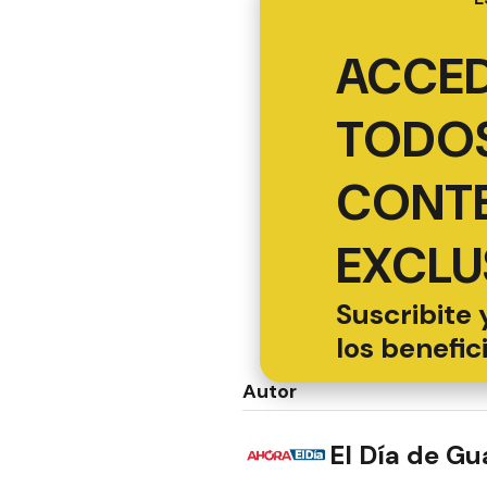
ACCED
TODOS
CONT
EXCLU
Suscribite 
los benefic
Autor
El Día de G