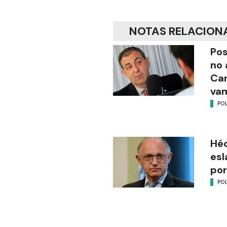
NOTAS RELACION
Pos
no 
Ca
vam
POL
Héc
esl
por
POL