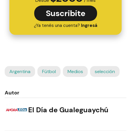
Desde
/ mes
Suscribite
¿Ya tenés una cuenta?
Ingresá
Argentina
Fútbol
Medios
selección
Autor
El Día de Gualeguaychú