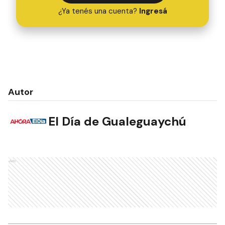
¿Ya tenés una cuenta?
Ingresá
Autor
El Día de Gualeguaychú
Ads