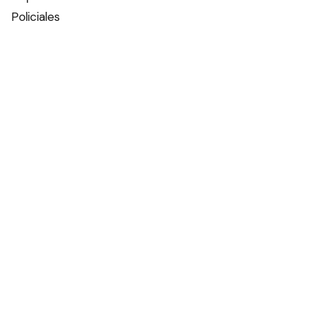
Policiales
Política
Espectáculos
Edictos
Farmacias de turno
Tiempo
Otros canales
Facebook
X
Instagram
Contacto