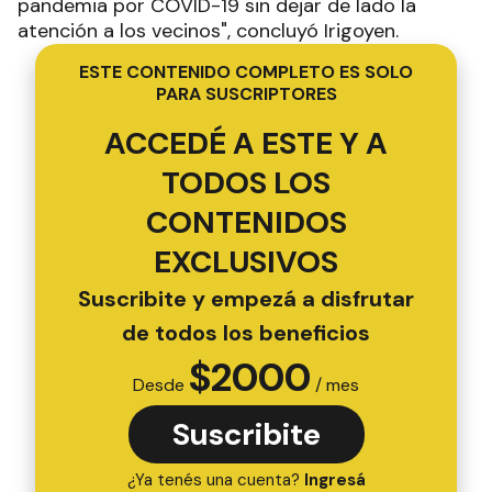
pandemia por COVID-19 sin dejar de lado la
atención a los vecinos", concluyó Irigoyen.
ESTE CONTENIDO COMPLETO ES SOLO
PARA SUSCRIPTORES
ACCEDÉ A ESTE Y A
TODOS LOS
CONTENIDOS
EXCLUSIVOS
Suscribite y empezá a disfrutar
de todos los beneficios
$
2000
Desde
/ mes
Suscribite
¿Ya tenés una cuenta?
Ingresá