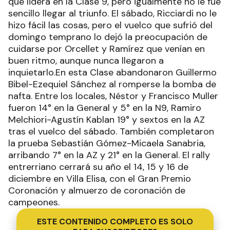
que lidera en la Clase 9, pero igualmente no le fue
sencillo llegar al triunfo. El sábado, Ricciardi no le
hizo fácil las cosas, pero el vuelco que sufrió del
domingo temprano lo dejó la preocupación de
cuidarse por Orcellet y Ramírez que venían en
buen ritmo, aunque nunca llegaron a
inquietarlo.En esta Clase abandonaron Guillermo
Bibel-Ezequiel Sánchez al romperse la bomba de
nafta. Entre los locales, Néstor y Francisco Muller
fueron 14° en la General y 5° en la N9, Ramiro
Melchiori-Agustín Kablan 19° y sextos en la AZ
tras el vuelco del sábado. También completaron
la prueba Sebastián Gómez-Micaela Sanabria,
arribando 7° en la AZ y 21° en la General. El rally
entrerriano cerrará su año el 14, 15 y 16 de
diciembre en Villa Elisa, con el Gran Premio
Coronación y almuerzo de coronación de
campeones.
ESTE CONTENIDO COMPLETO ES SOLO