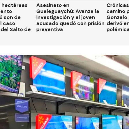
l hectáreas
Asesinato en
Crónicas 
mento
Gualeguaychú: Avanza la
camino p
ú son de
investigación y el joven
Gonzalo
el caso
acusado quedó con prisión
derivó en
del Salto de
preventiva
polémic