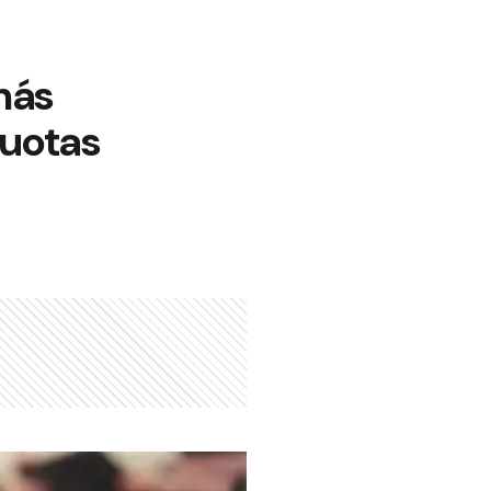
más
cuotas