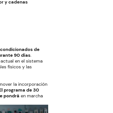
or y cadenas
s acondicionados de
urante 90 días
.
 actual en el sistema
es físicos y las
omover la incorporación
El programa de 30
se pondrá
en marcha