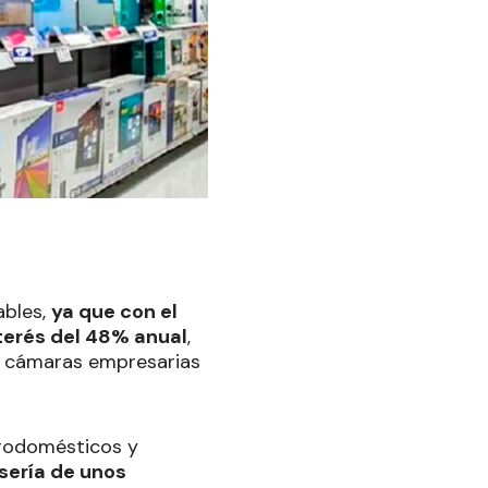
ables,
ya que con el
terés del 48% anual
,
s cámaras empresarias
trodomésticos y
 sería de unos