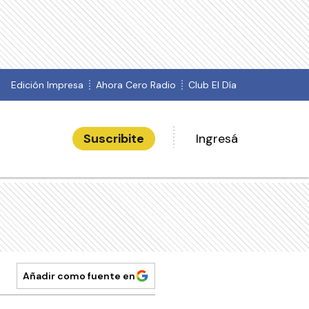
Edición Impresa
Ahora Cero Radio
Club El Día
Suscribite
Ingresá
Añadir como fuente en