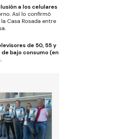
usión a los celulares
rno. Así lo confirmó
n la Casa Rosada entre
sa.
elevisores de 50, 55 y
e de bajo consumo (en
s
.