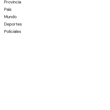
Provincia
País
Mundo
Deportes
Policiales
Política
Espectáculos
Edictos
Farmacias de turno
Tiempo
Otros canales
Facebook