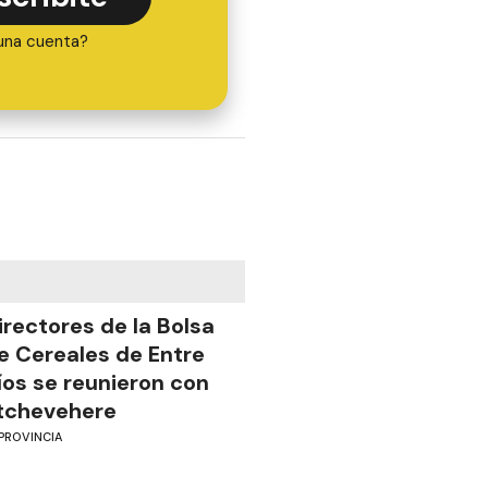
una cuenta?
irectores de la Bolsa
e Cereales de Entre
íos se reunieron con
tchevehere
PROVINCIA