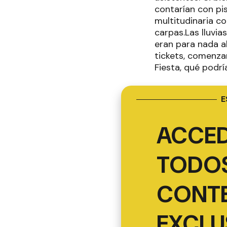
contarían con pi
multitudinaria c
carpas.Las lluvia
eran para nada a
tickets, comenzar
Fiesta, qué podría
E
ACCED
TODOS
CONT
EXCLU