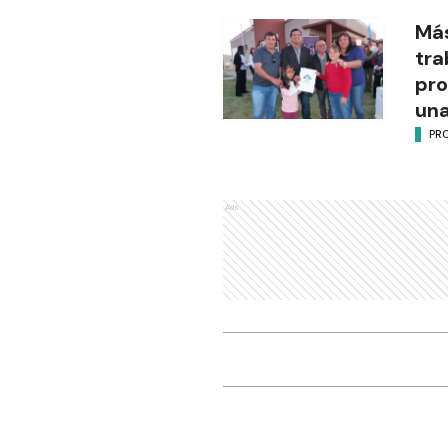
Más
tra
pro
una
PR
Ads