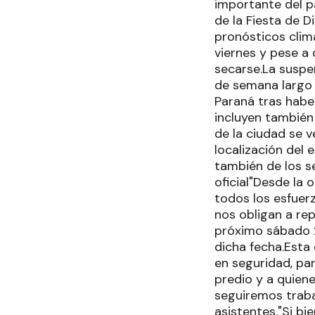
importante del p
de la Fiesta de D
pronósticos clim
viernes y pese a
secarse.La suspe
de semana largo 
Paraná tras habe
incluyen también 
de la ciudad se v
localización del
también de los s
oficial"Desde la
todos los esfuerz
nos obligan a rep
próximo sábado 2
dicha fecha.Esta
en seguridad, pa
predio y a quien
seguiremos traba
asistentes."Si bi