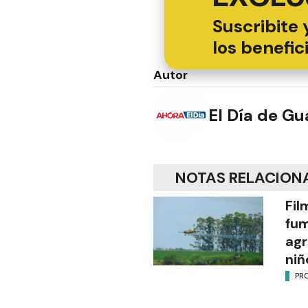
Suscribite 
los benefic
Autor
El Día de G
NOTAS RELACION
Fil
fu
agr
niñ
PR