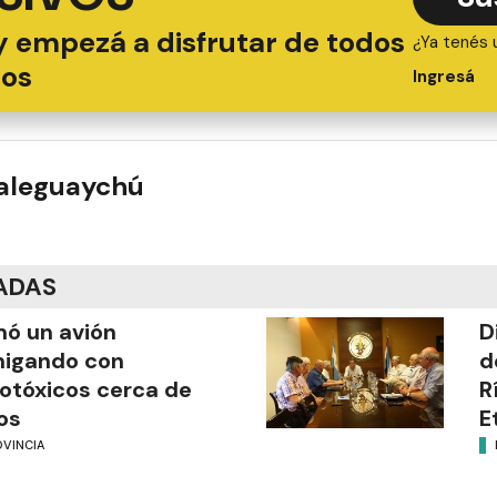
y empezá a disfrutar de todos
¿Ya tenés 
ios
Ingresá
ualeguaychú
ADAS
mó un avión
D
migando con
d
otóxicos cerca de
R
os
E
OVINCIA