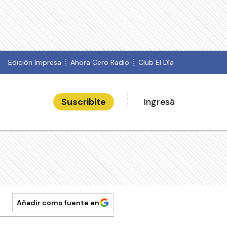
Edición Impresa
Ahora Cero Radio
Club El Día
Suscribite
Ingresá
Añadir como fuente en