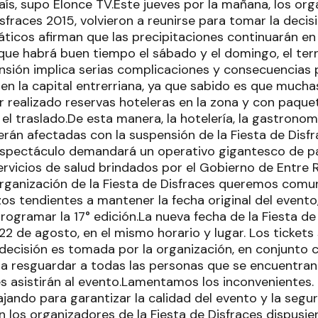
aís, supo Elonce TV.Este jueves por la mañana, los o
isfraces 2015, volvieron a reunirse para tomar la decis
áticos afirman que las precipitaciones continuarán en
 que habrá buen tiempo el sábado y el domingo, el ter
nsión implica serias complicaciones y consecuencias pa
en la capital entrerriana, ya que sabido es que mucha
r realizado reservas hoteleras en la zona y con paque
el traslado.De esta manera, la hotelería, la gastronom
erán afectadas con la suspensión de la Fiesta de Disf
 espectáculo demandará un operativo gigantesco de par
ervicios de salud brindados por el Gobierno de Entre 
 organización de la Fiesta de Disfraces queremos comu
os tendientes a mantener la fecha original del evento
rogramar la 17° edición.La nueva fecha de la Fiesta de
2 de agosto, en el mismo horario y lugar. Los tickets 
 decisión es tomada por la organización, en conjunto c
ra resguardar a todas las personas que se encuentran
es asistirán al evento.Lamentamos los inconvenientes.
jando para garantizar la calidad del evento y la segu
en los organizadores de la Fiesta de Disfraces dispusi