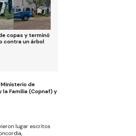
de copas y terminó
o contra un árbol
 Ministerio de
y la Familia (Copnaf) y
ieron lugar escritos
oncordia,