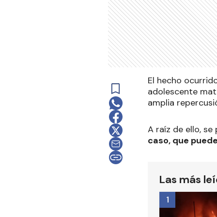
El hecho ocurrid
adolescente mató
amplia repercusi
A raíz de ello, s
caso, que puede 
Las más le
1