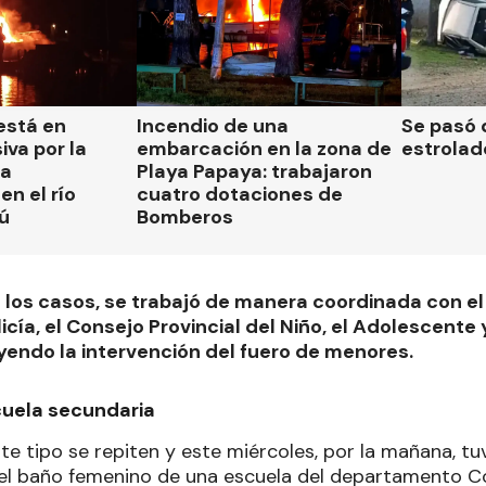
está en
Incendio de una
Se pasó 
iva por la
embarcación en la zona de
estrolad
la
Playa Papaya: trabajaron
n el río
cuatro dotaciones de
ú
Bomberos
 los casos, se trabajó de manera coordinada con el
icía, el Consejo Provincial del Niño, el Adolescente 
luyendo la intervención del fuero de menores.
uela secundaria
e tipo se repiten y este miércoles, por la mañana, tuv
el baño femenino de una escuela del departamento C