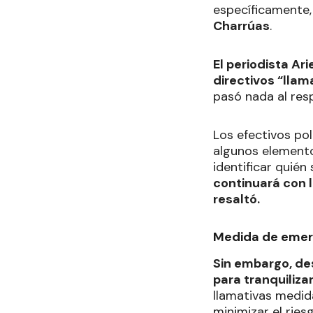
específicamente
Charrúas
.
El periodista Ari
directivos “llama
pasó nada al resp
Los efectivos pol
algunos element
identificar quién
continuará con l
resaltó.
Medida de emer
Sin embargo, de
para tranquiliza
llamativas medid
minimizar el riesg