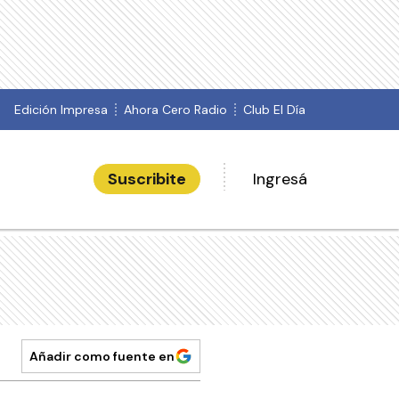
Edición Impresa
Ahora Cero Radio
Club El Día
Suscribite
Ingresá
Añadir como fuente en