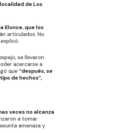
 localidad de Los
 a Elonce, que los
án articulados. No
explicó.
espejo, se llevaron
oder acercarse a
regó que
“después, se
 tipo de hechos”,
chas veces no alcanza
nzaron a tomar
presunta amenaza y