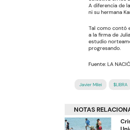
A diferencia de l
ni su hermana Kar
Tal como contó e
a la firma de Jul
estudio norteame
progresando.
Fuente: LA NACI
Javier Milei
$LIBRA
NOTAS RELACION
Cri
Uni