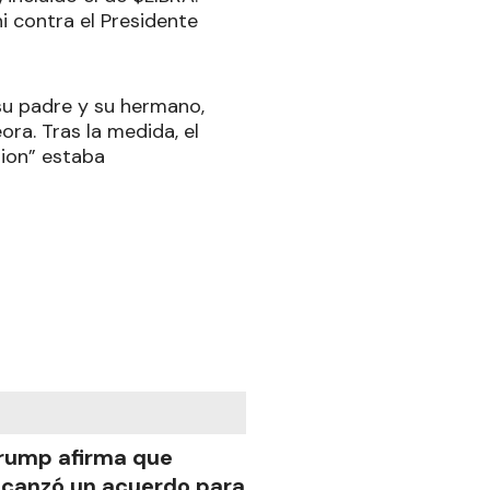
ni contra el Presidente
su padre y su hermano,
ora. Tras la medida, el
tion” estaba
rump afirma que
lcanzó un acuerdo para