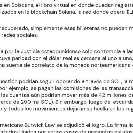
sis en Solscans, el libro virtual en donde quedan regist
izados en la blockchain Solana, la red donde opera $L
e recuperado, simplemente esas billeteras no pueden 
 redes sociales.
a por la Justicia estadounidense solo contempla a la
 cuya paridad con el dólar real es cercana al uno a uno,
a suerte de correlato de la moneda norteamericana e
uestión podrían seguir operando a través de SOL, la 
 por ejemplo, se pagan las comisiones de las transaccio
, las cuentas aún podrían mover más de 42 millones d
erca de 250 mil SOL). Sin embargo, luego del escánda
 y todos los movimientos dejaran su huella en los reg
americano Burwick Law se adjudicó el logro. La firma 
Estados Unidos por varios casos de presuntas estafas, 