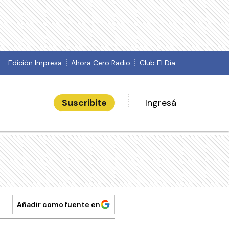
Edición Impresa
Ahora Cero Radio
Club El Día
Suscribite
Ingresá
Añadir como fuente en