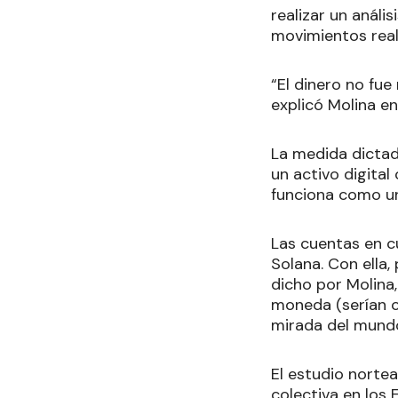
realizar un análi
movimientos real
“El dinero no fu
explicó Molina en
La medida dictad
un activo digital
funciona como un
Las cuentas en c
Solana. Con ella,
dicho por Molina
moneda (serían c
mirada del mundo
El estudio norte
colectiva en los 