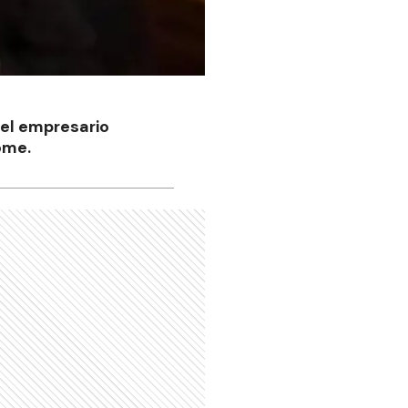
del empresario
ome.