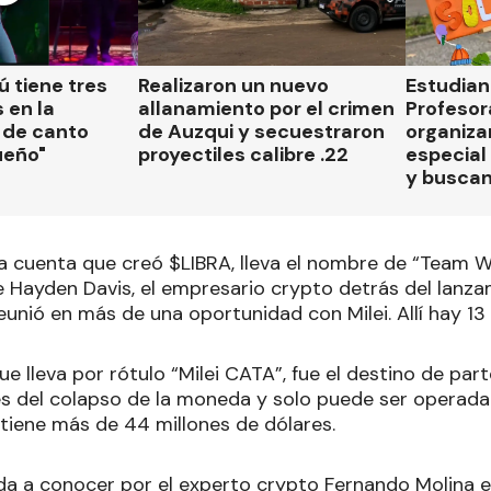
 tiene tres
Realizaron un nuevo
Estudian
 en la
allanamiento por el crimen
Profesor
 de canto
de Auzqui y secuestraron
organiza
ueño"
proyectiles calibre .22
especial 
y busca
la cuenta que creó $LIBRA, lleva el nombre de “Team W
e Hayden Davis, el empresario crypto detrás del lanz
reunió en más de una oportunidad con Milei. Allí hay 13
ue lleva por rótulo “Milei CATA”, fue el destino de par
 del colapso de la moneda y solo puede ser operada
, tiene más de 44 millones de dólares.
ada a conocer por el experto crypto Fernando Molina e