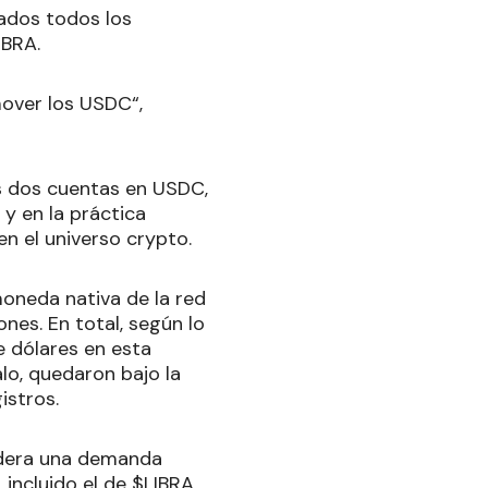
rados todos los
IBRA.
mover los USDC“,
s dos cuentas en USDC,
 y en la práctica
n el universo crypto.
moneda nativa de la red
nes. En total, según lo
e dólares en esta
lo, quedaron bajo la
istros.
lidera una demanda
incluido el de $LIBRA.