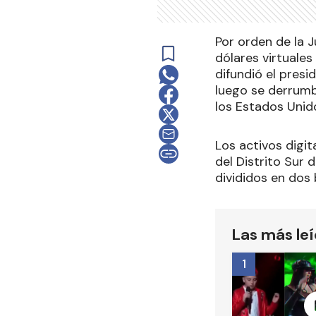
Por orden de la J
dólares virtuale
difundió el presi
luego se derrumb
los Estados Unid
Los activos digi
del Distrito Sur 
divididos en dos b
Las más le
1