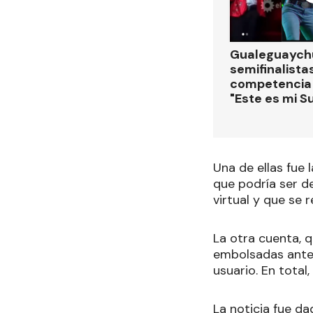
Gualeguaychú
semifinalistas
competencia
"Este es mi S
Una de ellas fue 
que podría ser d
virtual y que se 
La otra cuenta, q
embolsadas antes
usuario. En total
La noticia fue d