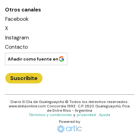
Otros canales
Facebook
X
Instagram
Contacto
Añadir como fuente en
Suscribite
Diario El Día de Gualeguaychú
© Todos los derechos reservados.·
www.
eldiaonline.com
Concordia 1993
· C.P.
2820
Gualeguaychú
, Pcia.
de
Entre Ríos
- Argentina
Términos y condiciones
y
privacidad
·
Ayuda
Powered by