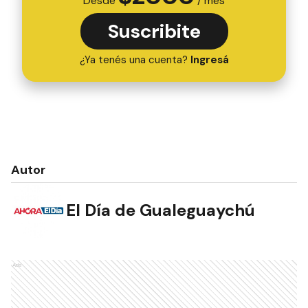
Desde
/ mes
Suscribite
¿Ya tenés una cuenta?
Ingresá
Autor
El Día de Gualeguaychú
Ads