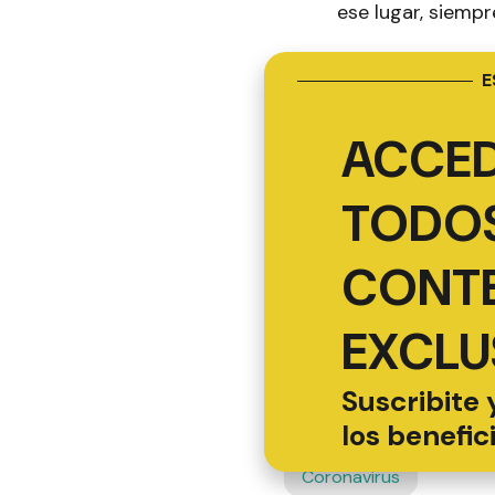
ese lugar, siempr
E
ACCED
TODOS
CONT
EXCLU
Suscribite 
los benefic
Coronavirus