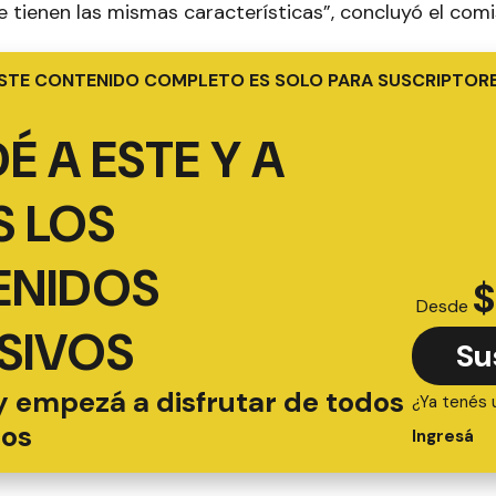
e tienen las mismas características”, concluyó el comi
STE CONTENIDO COMPLETO ES SOLO PARA SUSCRIPTOR
É A ESTE Y A
 LOS
ENIDOS
$
Desde
SIVOS
Su
y empezá a disfrutar de todos
¿Ya tenés 
ios
Ingresá