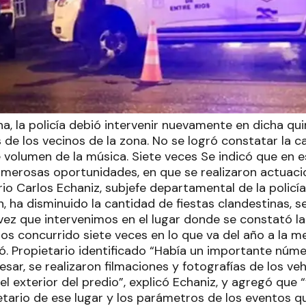
a, la policía debió intervenir nuevamente en dicha qui
 de los vecinos de la zona. No se logró constatar la 
 volumen de la música. Siete veces Se indicó que en e
umerosas oportunidades, en que se realizaron actuaci
rio Carlos Echaniz, subjefe departamental de la policí
n, ha disminuido la cantidad de fiestas clandestinas, 
vez que intervenimos en el lugar donde se constató la
s concurrido siete veces en lo que va del año a la m
ó. Propietario identificado “Había un importante núme
sar, se realizaron filmaciones y fotografías de los ve
l exterior del predio”, explicó Echaniz, y agregó que 
etario de ese lugar y los parámetros de los eventos q