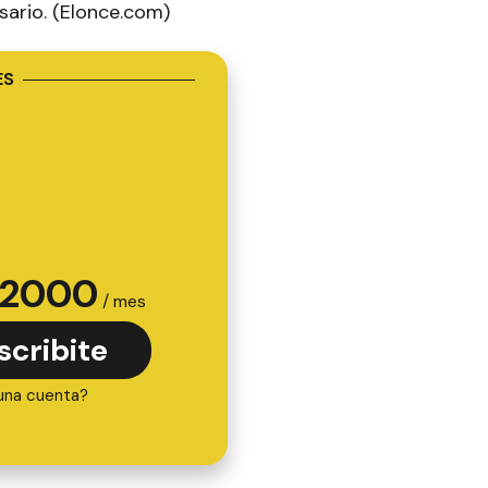
sario. (Elonce.com)
ES
2000
/ mes
scribite
una cuenta?