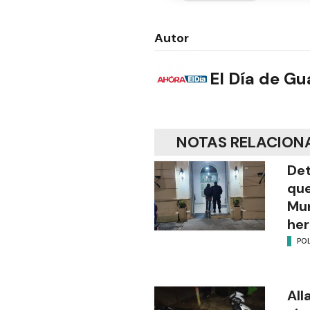
Autor
El Día de G
NOTAS RELACION
Det
que
Mun
her
POL
All