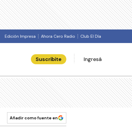
Edición Impresa
Ahora Cero Radio
Club El Día
Suscribite
Ingresá
Añadir como fuente en