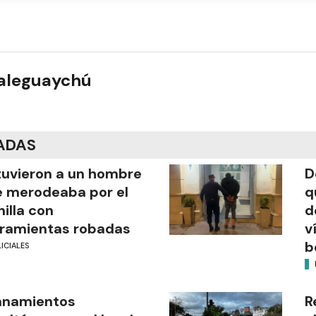
ualeguaychú
ADAS
uvieron a un hombre
D
 merodeaba por el
q
illa con
d
ramientas robadas
v
b
ICIALES
anamientos
R