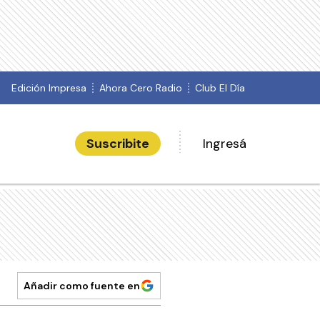
Edición Impresa
Ahora Cero Radio
Club El Día
Suscribite
Ingresá
Añadir como fuente en