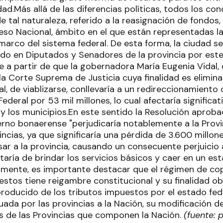
ad.Más allá de las diferencias políticas, todos los con
 tal naturaleza, referido a la reasignación de fondos, 
eso Nacional, ámbito en el que están representadas las
 marco del sistema federal. De esta forma, la ciudad s
do en Diputados y Senadores de la provincia por est
 a partir de que la gobernadora María Eugenia Vidal, 
a Corte Suprema de Justicia cuya finalidad es elimina
l, de viablizarse, conllevaría a un redireccionamiento
ederal por 53 mil millones, lo cual afectaría significa
 y los municipios.En este sentido la Resolución aproba
rno bonaerense "perjudicaría notablemente a la Provin
incias, ya que significaría una pérdida de 3.600 millo
sar a la provincia, causando un consecuente perjuicio 
itaría de brindar los servicios básicos y caer en un es
lmente, es importante destacar que el régimen de cop
stos tiene reigambre constitucional y su finalidad obj
producido de los tributos impuestos por el estado fede
uada por las provincias a la Nación, su modificación 
 de las Provincias que componen la Nación.
(fuente: 