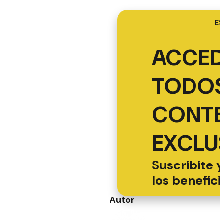
E
ACCED
TODOS
CONT
EXCLU
Suscribite 
los benefic
Autor