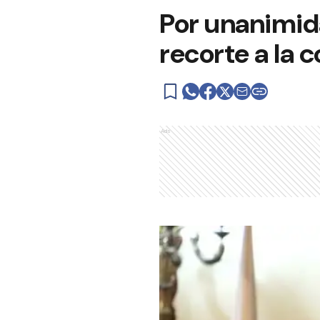
Por unanimida
recorte a la 
Ads