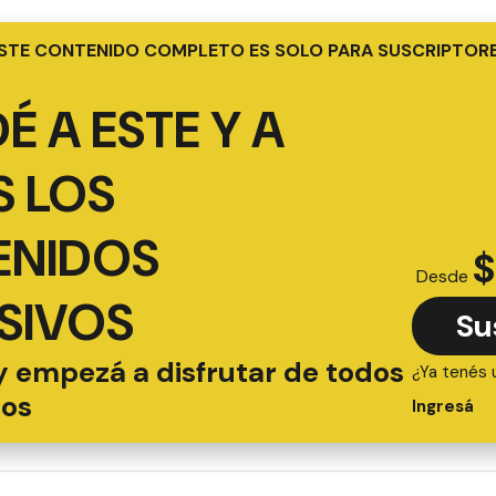
STE CONTENIDO COMPLETO ES SOLO PARA SUSCRIPTOR
É A ESTE Y A
 LOS
ENIDOS
$
Desde
SIVOS
Su
y empezá a disfrutar de todos
¿Ya tenés 
ios
Ingresá