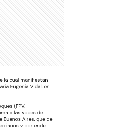
e la cual manifiestan
ría Eugenia Vidal, en
oques (FPV,
uma a las voces de
e Buenos Aires, que de
errianos y por ende,