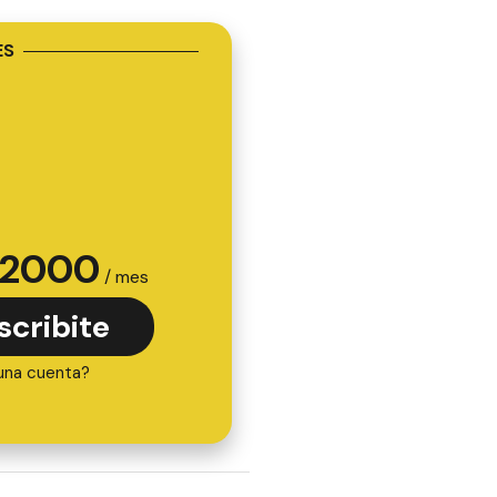
ES
2000
/ mes
scribite
una cuenta?