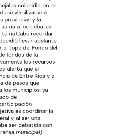
cejales coincidieron en
debe viabilizarse a
 provincias y la
e suma a los debates
e tema.Cabe recordar
decidió llevar adelante
r el tope del Fondo del
 de fondos de la
tivamente los recursos
da alerta que el
cia de Entre Ríos y al
nes de pesos que
a los municipios, ya
tado de
articipación
etiva es coordinar la
ral y, al ser una
debe ser debatida con
prensa municipal)