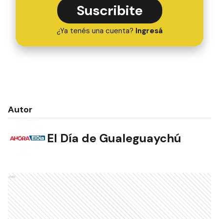
Suscribite
¿Ya tenés una cuenta?
Ingresá
Autor
El Día de Gualeguaychú
Ads