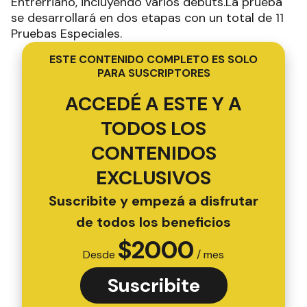
Entrerriano, incluyendo varios debuts.La prueba
se desarrollará en dos etapas con un total de 11
Pruebas Especiales.
ESTE CONTENIDO COMPLETO ES SOLO
PARA SUSCRIPTORES
ACCEDÉ A ESTE Y A
TODOS LOS
CONTENIDOS
EXCLUSIVOS
Suscribite y empezá a disfrutar
de todos los beneficios
$
2000
Desde
/ mes
Suscribite