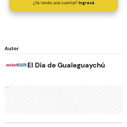
¿Ya tenés una cuenta?
Ingresá
Autor
El Día de Gualeguaychú
Ads