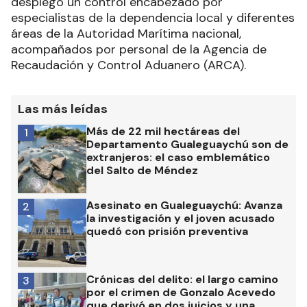
desplegó un control encabezado por
especialistas de la dependencia local y diferentes
áreas de la Autoridad Marítima nacional,
acompañados por personal de la Agencia de
Recaudación y Control Aduanero (ARCA).
Las más leídas
Más de 22 mil hectáreas del
1
Departamento Gualeguaychú son de
extranjeros: el caso emblemático
del Salto de Méndez
Asesinato en Gualeguaychú: Avanza
2
la investigación y el joven acusado
quedó con prisión preventiva
Crónicas del delito: el largo camino
3
por el crimen de Gonzalo Acevedo
que derivó en dos juicios y una