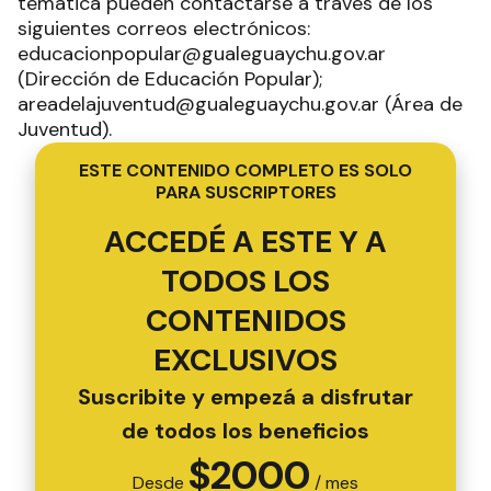
temática pueden contactarse a través de los
siguientes correos electrónicos:
educacionpopular@gualeguaychu.gov.ar
(Dirección de Educación Popular);
areadelajuventud@gualeguaychu.gov.ar (Área de
Juventud).
ESTE CONTENIDO COMPLETO ES SOLO
PARA SUSCRIPTORES
ACCEDÉ A ESTE Y A
TODOS LOS
CONTENIDOS
EXCLUSIVOS
Suscribite y empezá a disfrutar
de todos los beneficios
$
2000
Desde
/ mes