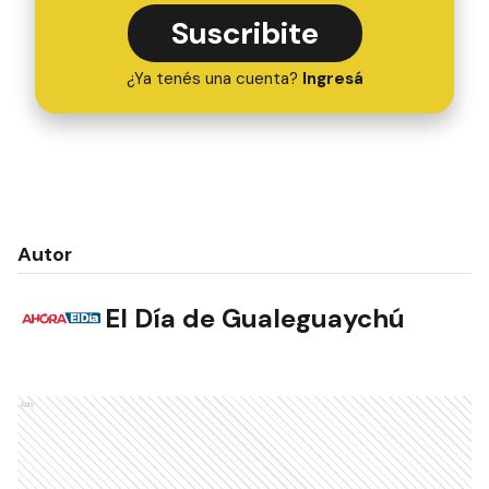
Suscribite
¿Ya tenés una cuenta?
Ingresá
Autor
El Día de Gualeguaychú
Ads