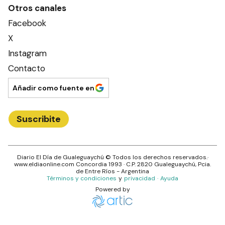
Otros canales
Facebook
X
Instagram
Contacto
Añadir como fuente en
Suscribite
Diario El Día de Gualeguaychú
© Todos los derechos reservados.·
www.
eldiaonline.com
Concordia 1993
· C.P.
2820
Gualeguaychú
, Pcia.
de
Entre Ríos
- Argentina
Términos y condiciones
y
privacidad
·
Ayuda
Powered by