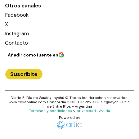
Otros canales
Facebook
X
Instagram
Contacto
Añadir como fuente en
Suscribite
Diario El Día de Gualeguaychú
© Todos los derechos reservados.·
www.
eldiaonline.com
Concordia 1993
· C.P.
2820
Gualeguaychú
, Pcia.
de
Entre Ríos
- Argentina
Términos y condiciones
y
privacidad
·
Ayuda
Powered by