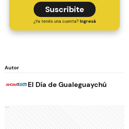
Suscribite
¿Ya tenés una cuenta?
Ingresá
Autor
El Día de Gualeguaychú
Ads