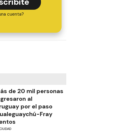
scribite
una cuenta?
ás de 20 mil personas
ngresaron al
ruguay por el paso
ualeguaychú-Fray
entos
CIUDAD