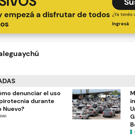
SIVOS
Su
y empezá a disfrutar de todos
¿Ya tenés 
ios
Ingresá
ualeguaychú
ADAS
mo denunciar el uso
M
pirotecnia durante
i
o Nuevo?
U
G
UDAD
B