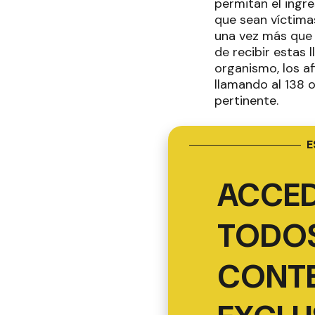
permitan el ingre
que sean víctimas
una vez más que 
de recibir estas
organismo, los af
llamando al 138 o
pertinente.
E
ACCED
TODOS
CONT