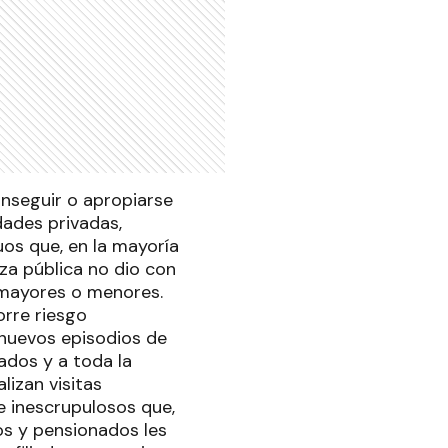
onseguir o apropiarse
dades privadas,
uos que, en la mayoría
za pública no dio con
, mayores o menores.
orre riesgo
 nuevos episodios de
iados y a toda la
lizan visitas
te inescrupulosos que,
os y pensionados les