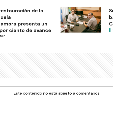
restauración de la
S
uela
b
camora presenta un
C
por ciento de avance
UDAD
Este contenido no está abierto a comentarios