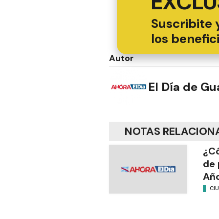
EXCLU
Suscribite 
los benefic
Autor
El Día de G
NOTAS RELACION
¿Có
de 
Añ
CI