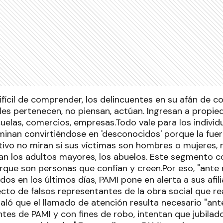
fícil de comprender, los delincuentes en su afán de c
les pertenecen, no piensan, actúan. Ingresan a propie
cuelas, comercios, empresas.Todo vale para los individ
rminan convirtiéndose en 'desconocidos' porque la fuer
jetivo no miran si sus víctimas son hombres o mujeres
n los adultos mayores, los abuelos. Este segmento c
que son personas que confían y creen.Por eso, "ante
ados en los últimos días, PAMI pone en alerta a sus afil
to de falsos representantes de la obra social que rea
ñaló que el llamado de atención resulta necesario "an
ntes de PAMI y con fines de robo, intentan que jubilad