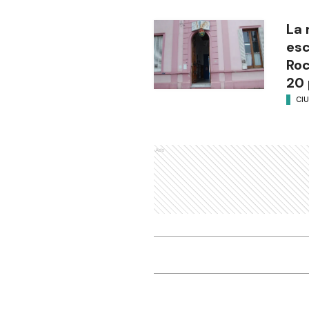
La 
esc
Ro
20 
CI
Ads