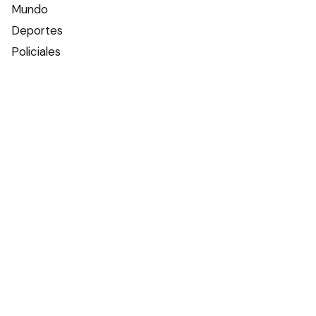
Mundo
Deportes
Policiales
Política
Espectáculos
Edictos
Farmacias de turno
Tiempo
Otros canales
Facebook
X
Instagram