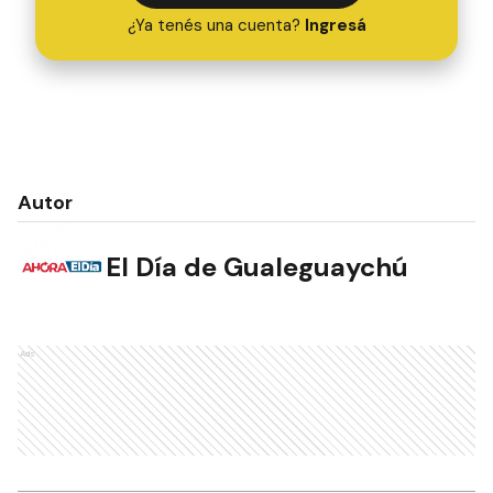
¿Ya tenés una cuenta?
Ingresá
Autor
El Día de Gualeguaychú
Ads