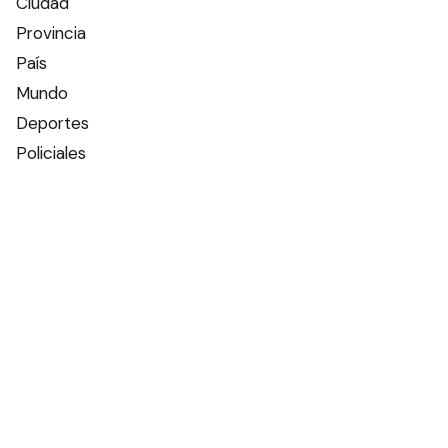
Ciudad
Provincia
País
Mundo
Deportes
Policiales
Política
Espectáculos
Edictos
Farmacias de turno
Tiempo
Otros canales