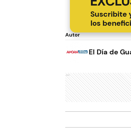
EXCLU
Suscribite 
los benefic
Autor
El Día de G
Ads