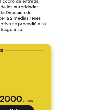
l cobro de entrada
n de las autoridades
 la Dirección de
cería 2 medias reses
motivo se procedió a su
 luego a su
ES
2000
/ mes