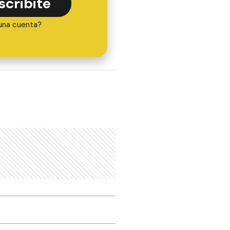
scribite
una cuenta?