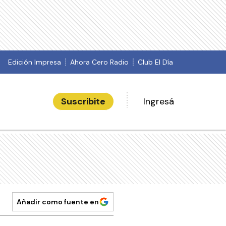
Edición Impresa
Ahora Cero Radio
Club El Día
Suscribite
Ingresá
Añadir como fuente en