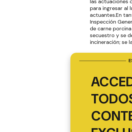
las actuaciones 
para ingresar al 
actuantes.En tant
Inspección Gener
de carne porcina 
secuestro y se de
incineración; se 
E
ACCED
TODOS
CONT