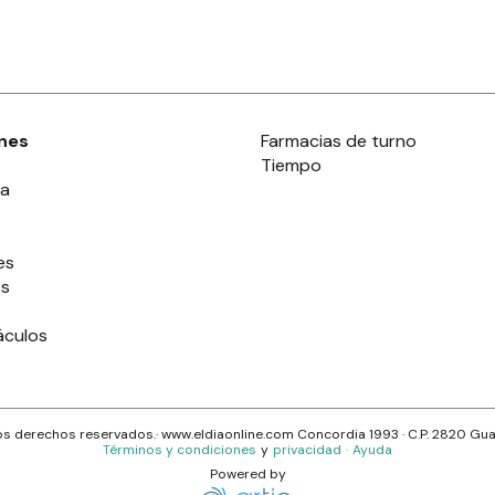
nes
Farmacias de turno
Tiempo
ia
es
es
áculos
s derechos reservados.· www.
eldiaonline.com
Concordia 1993
· C.P.
2820
Gua
Términos y condiciones
y
privacidad
·
Ayuda
Powered by