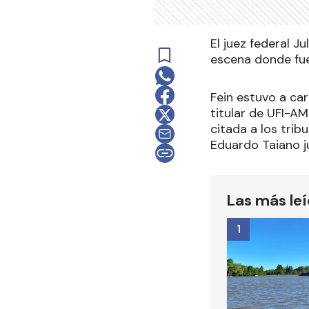
El juez federal Ju
escena donde fue
Fein estuvo a ca
titular de UFI-AM
citada a los trib
Eduardo Taiano ju
Las más le
1