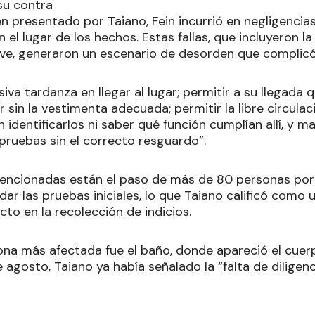
su contra
n presentado por Taiano, Fein incurrió en negligencia
 el lugar de los hechos. Estas fallas, que incluyeron la
ave, generaron un escenario de desorden que complicó 
iva tardanza en llegar al lugar; permitir a su llegada 
r sin la vestimenta adecuada; permitir la libre circula
identificarlos ni saber qué función cumplían allí, y ma
pruebas sin el correcto resguardo”.
 mencionadas están el paso de más de 80 personas po
ar las pruebas iniciales, lo que Taiano calificó como 
to en la recolección de indicios.
 zona más afectada fue el baño, donde apareció el cue
 agosto, Taiano ya había señalado la “falta de diligenc