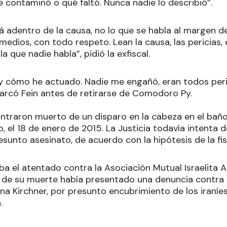
 contaminó o qué faltó. Nunca nadie lo describió”.
á adentro de la causa, no lo que se habla al margen de
 medios, con todo respeto. Lean la causa, las pericias, e
 la que nadie habla”, pidió la exfiscal.
 y cómo he actuado. Nadie me engañó, eran todos per
marcó Fein antes de retirarse de Comodoro Py.
ntraron muerto de un disparo en la cabeza en el ba
 el 18 de enero de 2015. La Justicia todavía intenta 
sunto asesinato, de acuerdo con la hipótesis de la fis
a el atentado contra la Asociación Mutual Israelita A
 de su muerte había presentado una denuncia contra 
ina Kirchner, por presunto encubrimiento de los iraníe
.