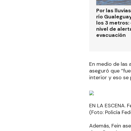
Por las lluvias
río Gualegua
los 3 metros: 
nivel de alert
evacuación
En medio de las a
aseguró que “fue
interior y eso s
EN LA ESCENA. Fe
(Foto: Policía Fed
Además, Fein as