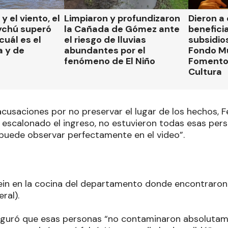
 y el viento, el
Limpiaron y profundizaron
Dieron a
ychú superó
la Cañada de Gómez ante
beneficia
cuál es el
el riesgo de lluvias
subsidio
a y de
abundantes por el
Fondo Mu
fenómeno de El Niño
Fomento 
Cultura
cusaciones por no preservar el lugar de los hechos, F
 escalonado el ingreso, no estuvieron todas esas pers
e puede observar perfectamente en el video”.
in en la cocina del departamento donde encontraron
eral).
eguró que esas personas “no contaminaron absolutam