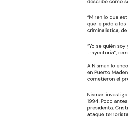
describe cómo se
“Miren lo que est
que le pido a los
criminalística, de
“Yo se quién soy
trayectoria”, re
A Nisman lo enco
en Puerto Madero,
cometieron el pre
Nisman investigab
1994. Poco antes
presidenta, Crist
ataque terrorista