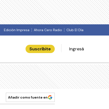
Edición Impresa
Ahora Cero Radio
Club El Día
Suscribite
Ingresá
Añadir como fuente en