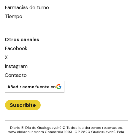
Farmacias de turno
Tiempo
Otros canales
Facebook
X
Instagram
Contacto
Añadir como fuente en
Suscribite
Diario El Día de Gualeguaychú
© Todos los derechos reservados.·
www.
eldiaonline.com
Concordia 1993
· C.P.
2820
Gualeguaychú
, Pcia.