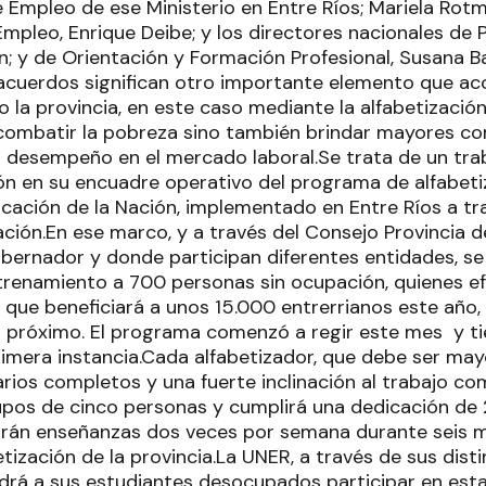
e Empleo de ese Ministerio en Entre Ríos; Mariela Ro
 Empleo, Enrique Deibe; y los directores nacionales d
ín; y de Orientación y Formación Profesional, Susana B
acuerdos significan otro importante elemento que ac
 la provincia, en este caso mediante la alfabetizació
combatir la pobreza sino también brindar mayores co
 desempeño en el mercado laboral.Se trata de un traba
ión en su encuadre operativo del programa de alfabeti
ucación de la Nación, implementado en Entre Ríos a tr
ión.En ese marco, y a través del Consejo Provincia de 
obernador y donde participan diferentes entidades, se
trenamiento a 700 personas sin ocupación, quienes ef
 que beneficiará a unos 15.000 entrerrianos este año,
o próximo. El programa comenzó a regir este mes y ti
imera instancia.Cada alfabetizador, que debe ser may
rios completos y una fuerte inclinación al trabajo com
pos de cinco personas y cumplirá una dedicación de 
irán enseñanzas dos veces por semana durante seis m
tización de la provincia.La UNER, a través de sus dist
drá a sus estudiantes desocupados participar en est