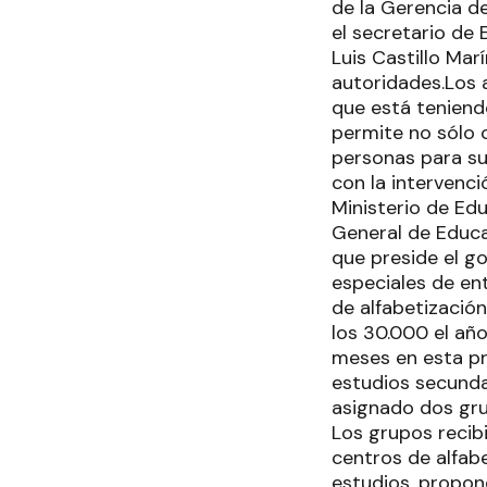
de la Gerencia d
el secretario de
Luis Castillo Mar
autoridades.Los 
que está teniendo
permite no sólo 
personas para su
con la intervenc
Ministerio de Ed
General de Educac
que preside el g
especiales de en
de alfabetización
los 30.000 el añ
meses en esta pr
estudios secunda
asignado dos gru
Los grupos recib
centros de alfabe
estudios, propon