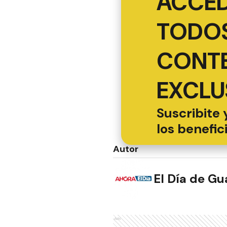
ACCED
TODOS
CONT
EXCLU
Suscribite 
los benefic
Autor
El Día de G
Ads