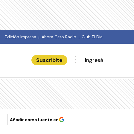
Edición Impresa
Ahora Cero Radio
Club El Día
Suscribite
Ingresá
Añadir como fuente en