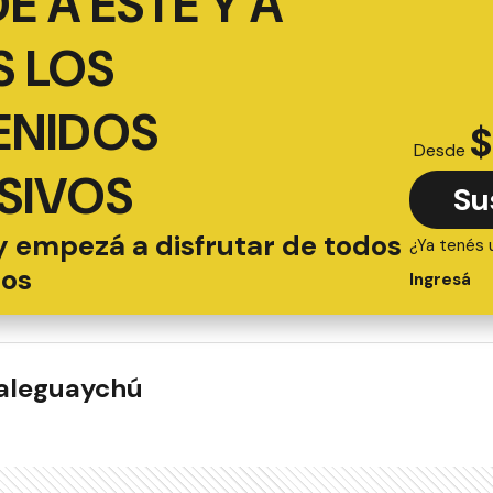
É A ESTE Y A
 LOS
ENIDOS
$
Desde
SIVOS
Su
y empezá a disfrutar de todos
¿Ya tenés 
ios
Ingresá
ualeguaychú