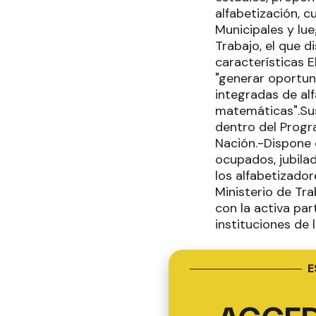
alfabetización, 
Municipales y lu
Trabajo, el que 
características E
"generar oportuni
integradas de al
matemáticas".Sus
dentro del Progr
Nación.-Dispone d
ocupados, jubila
los alfabetizado
Ministerio de Tr
con la activa par
instituciones de l
E