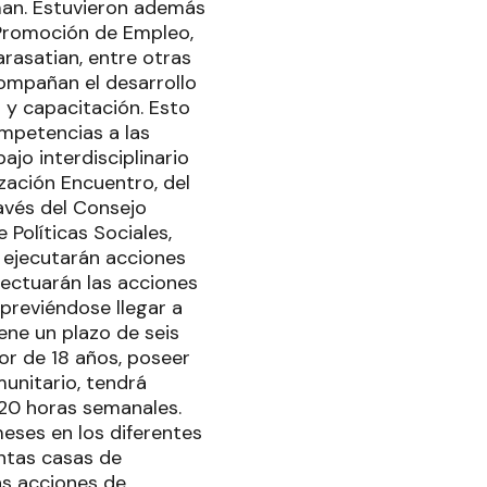
tman. Estuvieron además
e Promoción de Empleo,
arasatian, entre otras
ompañan el desarrollo
n y capacitación. Esto
mpetencias a las
jo interdisciplinario
zación Encuentro, del
avés del Consejo
Políticas Sociales,
 ejecutarán acciones
ectuarán las acciones
 previéndose llegar a
ene un plazo de seis
or de 18 años, poseer
unitario, tendrá
20 horas semanales.
eses en los diferentes
intas casas de
as acciones de