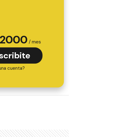
2000
/ mes
scribite
una cuenta?