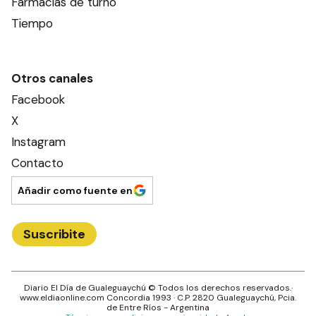
Farmacias de turno
Tiempo
Otros canales
Facebook
X
Instagram
Contacto
Añadir como fuente en
Suscribite
Diario El Día de Gualeguaychú
© Todos los derechos reservados.·
www.
eldiaonline.com
Concordia 1993
· C.P.
2820
Gualeguaychú
, Pcia.
de
Entre Ríos
- Argentina