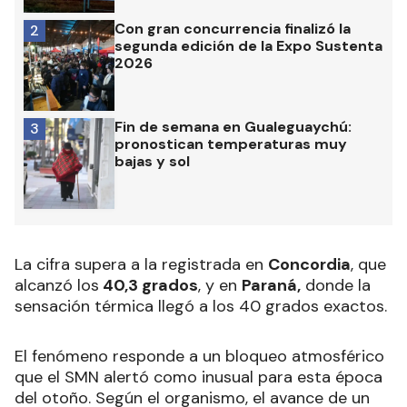
Con gran concurrencia finalizó la
2
segunda edición de la Expo Sustenta
2026
Fin de semana en Gualeguaychú:
3
pronostican temperaturas muy
bajas y sol
La cifra supera a la registrada en
Concordia
, que
alcanzó los
40,3 grados
, y en
Paraná,
donde la
sensación térmica llegó a los 40 grados exactos.
El fenómeno responde a un bloqueo atmosférico
que el SMN alertó como inusual para esta época
del otoño. Según el organismo, el avance de un