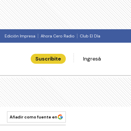
Edición Impresa
Ahora Cero Radio
Club El Día
Suscribite
Ingresá
Añadir como fuente en