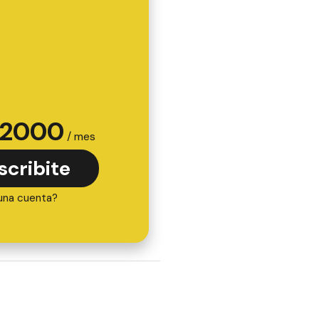
2000
/ mes
scribite
una cuenta?