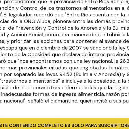
al pretendemos que la provincia de Entre Ríos adhiera
nción y Control de los trastornos alimentarios en el 
".El legislador recordó que "Entre Ríos cuenta con la
cias de la ONG Aluba, pionera entre las demás provinc
al de Prevención y Control de la Anorexia y la Bulimia
lud y Acción Social, como una manera de contribuir a l
s, y priorizar las acciones para contener al avance d
scapa que en diciembre de 2007 se sancionó la ley 
iento de la Obesidad que declara de interés provincial
ró que "nos encontramos con una ley nacional, la 26.3
ormas provinciales citadas, que engloba las temátic
n por separado las leyes 9452 (Bulimia y Anorexia) y 
"trastornos alimentarios" e incluye a la obesidad, a la 
erjuicio de incorporar otras enfermedades que la regl
 inadecuadas formas de ingesta alimenticia, razón por
a nacional", señaló el diamantino, quien invitó a sus 
STE CONTENIDO COMPLETO ES SOLO PARA SUSCRIPTOR