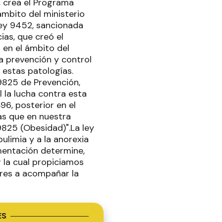
, crea el Programa
ámbito del ministerio
 ley 9452, sancionada
ias, que creó el
 en el ámbito del
a prevención y control
e estas patologías.
9825 de Prevención,
 la lucha contra esta
96, posterior en el
as que en nuestra
9825 (Obesidad)".La ley
bulimia y a la anorexia
amentación determine,
 la cual propiciamos
pares a acompañar la
ES