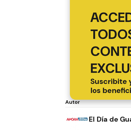
ACCED
TODOS
CONT
EXCLU
Suscribite 
los benefic
Autor
El Día de G