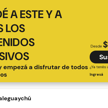
É A ESTE Y A
 LOS
ENIDOS
$
Desde
SIVOS
Su
y empezá a disfrutar de todos
¿Ya tenés 
ios
Ingresá
ualeguaychú