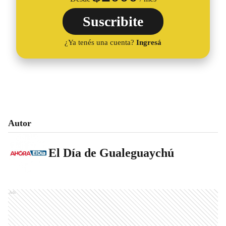
Suscribite
¿Ya tenés una cuenta?
Ingresá
Autor
El Día de Gualeguaychú
Ads