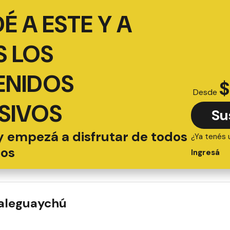
É A ESTE Y A
 LOS
ENIDOS
$
Desde
SIVOS
Su
y empezá a disfrutar de todos
¿Ya tenés 
ios
Ingresá
ualeguaychú