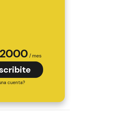
2000
/ mes
scribite
una cuenta?