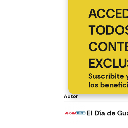
ACCED
TODOS
CONT
EXCLU
Suscribite 
los benefic
Autor
El Día de G