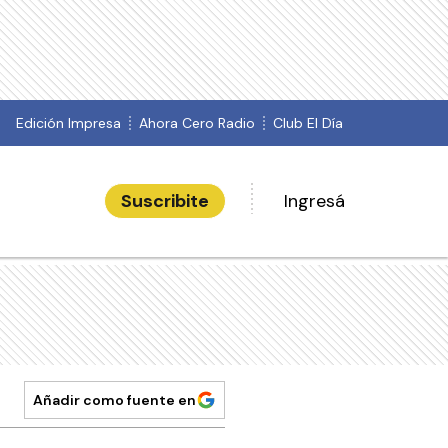
Edición Impresa
Ahora Cero Radio
Club El Día
Suscribite
Ingresá
Añadir como fuente en