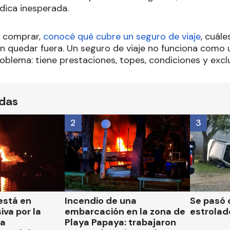
dica inesperada.
e comprar,
conocé qué cubre un seguro de viaje
, cuále
en quedar fuera. Un seguro de viaje no funciona como 
oblema: tiene prestaciones, topes, condiciones y excl
ídas
2
3
está en
Incendio de una
Se pasó 
iva por la
embarcación en la zona de
estrolad
la
Playa Papaya: trabajaron