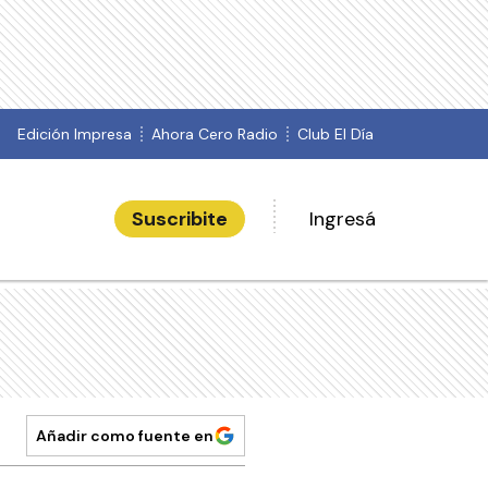
Edición Impresa
Ahora Cero Radio
Club El Día
Suscribite
Ingresá
Añadir como fuente en