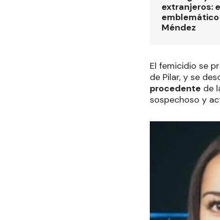
extranjeros: 
emblemático 
Méndez
El femicidio se p
de Pilar, y se de
procedente
de l
sospechoso y act