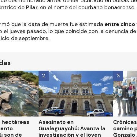
fue desmembrado antes de ser ocultado en bolsas de
ntrico de
Pilar
, en el norte del courbano bonaerense.
rmó que la data de muerte fue estimada
entre cinco 
 el jueves pasado, lo que coincide con la denuncia d
inicio de septiembre.
ídas
2
3
l hectáreas
Asesinato en
Crónicas 
mento
Gualeguaychú: Avanza la
camino p
ú son de
investigación y el joven
Gonzalo