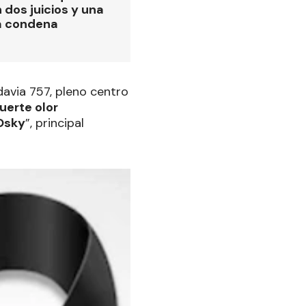
 dos juicios y una
a condena
davia 757, pleno centro
uerte olor
“Osky
”, principal