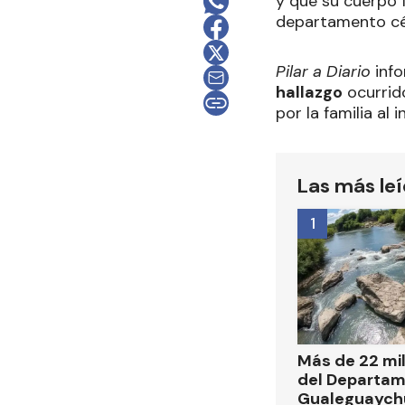
y que su cuerpo 
departamento cé
Pilar a Diario
info
hallazgo
ocurrido
por la familia al 
Las más le
1
Más de 22 mi
del Departa
Gualeguaych