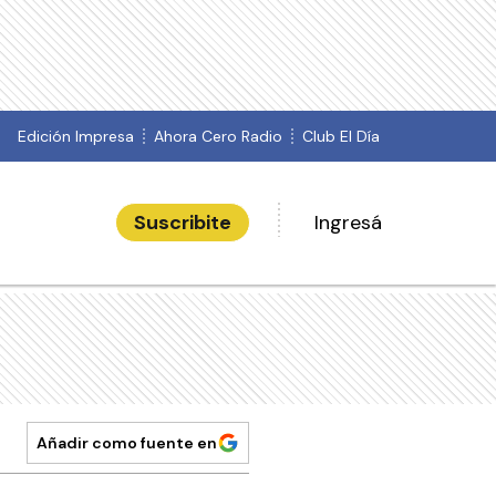
Edición Impresa
Ahora Cero Radio
Club El Día
Suscribite
Ingresá
Añadir como fuente en