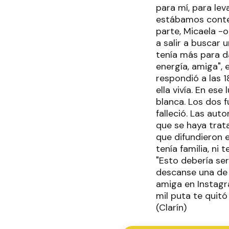
para mí, para le
estábamos conten
parte, Micaela -o
a salir a buscar 
tenía más para d
energía, amiga", 
respondió a las 
ella vivía. En e
blanca. Los dos 
falleció. Las aut
que se haya trata
que difundieron e
tenía familia, ni 
"Esto debería se
descanse una de 
amiga en Instagr
mil puta te quitó
(Clarín)