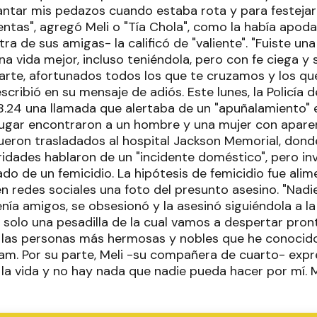
vantar mis pedazos cuando estaba rota y para festejar
tas", agregó Meli o "Tía Chola", como la había apodad
tra de sus amigas- la calificó de "valiente". "Fuiste un
una vida mejor, incluso teniéndola, pero con fe ciega y 
arte, afortunados todos los que te cruzamos y los q
escribió en su mensaje de adiós. Este lunes, la Policía
18.24 una llamada que alertaba de un "apuñalamiento" 
se lugar encontraron a un hombre y una mujer con apar
fueron trasladados al hospital Jackson Memorial, dond
oridades hablaron de un "incidente doméstico", pero in
do de un femicidio. La hipótesis de femicidio fue ali
n redes sociales una foto del presunto asesino. "Nadi
tenía amigos, se obsesionó y la asesinó siguiéndola a la
r solo una pesadilla de la cual vamos a despertar pron
las personas más hermosas y nobles que he conocido"
am. Por su parte, Meli -su compañera de cuarto- expre
 la vida y no hay nada que nadie pueda hacer por mí. 