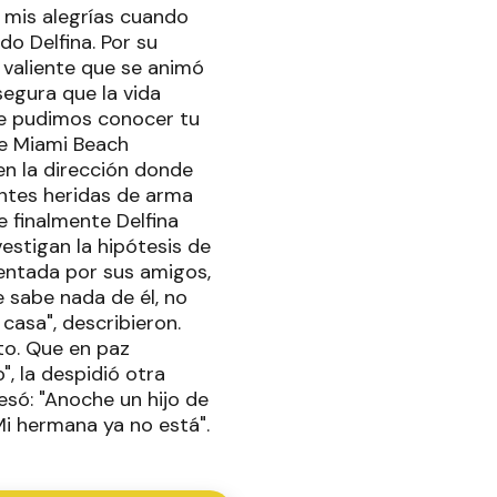
 mis alegrías cuando
o Delfina. Por su
a valiente que se animó
segura que la vida
ue pudimos conocer tu
 de Miami Beach
en la dirección donde
entes heridas de arma
e finalmente Delfina
vestigan la hipótesis de
mentada por sus amigos,
e sabe nada de él, no
 casa", describieron.
to. Que en paz
, la despidió otra
só: "Anoche un hijo de
Mi hermana ya no está".