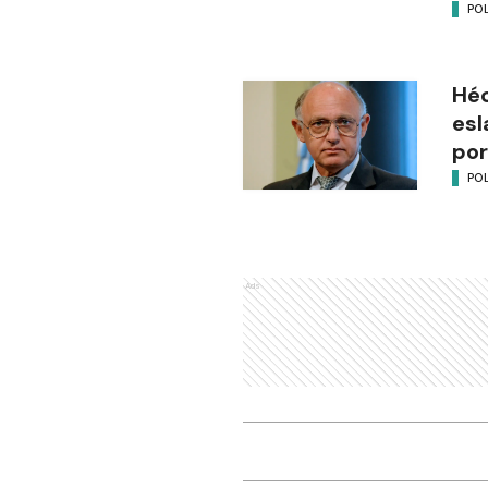
POL
Héc
esl
por
POL
Ads