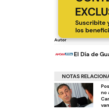
EXCLU
Suscribite 
los benefic
Autor
El Día de G
NOTAS RELACION
Pos
no 
Ca
vam