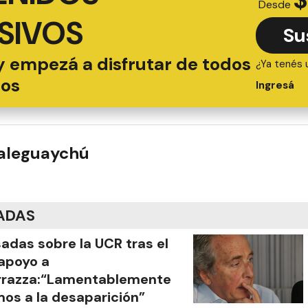
Desde
SIVOS
Su
y empezá a disfrutar de todos
¿Ya tenés 
ios
Ingresá
ualeguaychú
ADAS
adas sobre la UCR tras el
apoyo a
rrazza:“Lamentablemente
os a la desaparición”