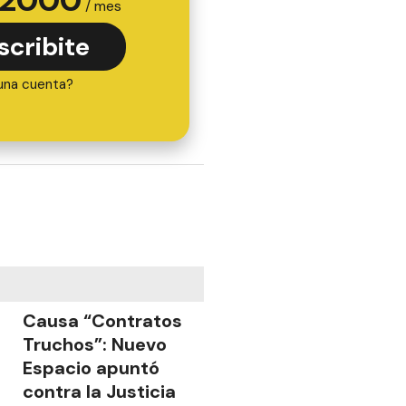
/ mes
scribite
una cuenta?
Causa “Contratos
Truchos”: Nuevo
Espacio apuntó
contra la Justicia