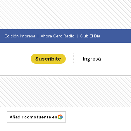
Edición Impresa
Ahora Cero Radio
Club El Día
Suscribite
Ingresá
Añadir como fuente en