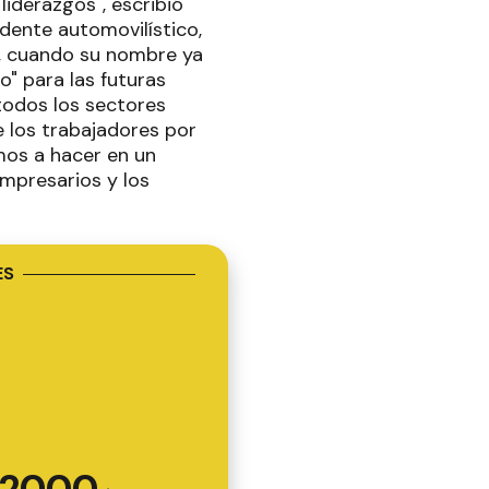
liderazgos", escribió
dente automovilístico,
es, cuando su nombre ya
o" para las futuras
 todos los sectores
e los trabajadores por
mos a hacer en un
mpresarios y los
ES
2000