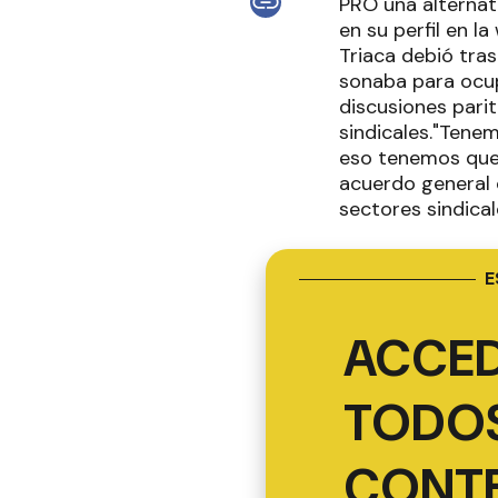
PRO una alternati
en su perfil en 
Triaca debió tras
sonaba para ocup
discusiones parit
sindicales."Tenem
eso tenemos que 
acuerdo general 
sectores sindicale
E
ACCED
TODOS
CONT