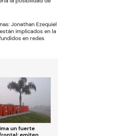
ría la posibilidad de
onas: Jonathan Ezequiel
están implicados en la
ifundidos en redes
ima un fuerte
frontal: emiten