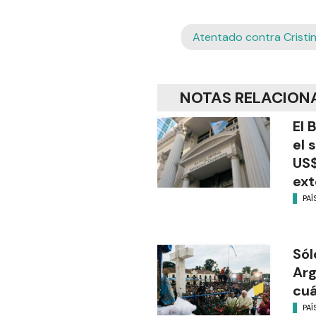
Atentado contra Cristi
NOTAS RELACION
El 
el 
US$
ext
PAÍ
Sól
Arg
cu
PAÍ