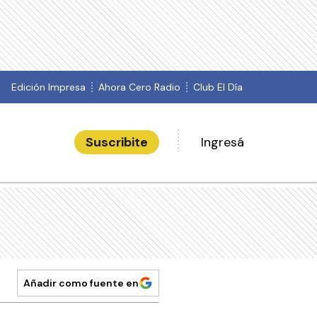
Edición Impresa
Ahora Cero Radio
Club El Día
Suscribite
Ingresá
Añadir como fuente en