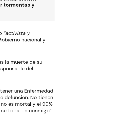
or tormentas y
mo
“activista y
 Gobierno nacional y
as la muerte de su
esponsable del
r tener una Enfermedad
e defunción. No tienen
 no es mortal y el 99%
o se toparon conmigo”,