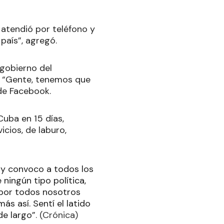
atendió por teléfono y
país”, agregó.
 gobierno del
. “Gente, tenemos que
 de Facebook.
uba en 15 días,
icios, de laburo,
, y convoco a todos los
 ningún tipo política,
a por todos nosotros
s así. Sentí el latido
de largo”
. (Crónica)