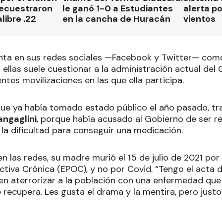
secuestraron
le ganó 1-0 a Estudiantes
alerta p
libre .22
en la cancha de Huracán
vientos
enta en sus redes sociales —Facebook y Twitter— co
n ellas suele cuestionar a la administración actual del
ntes movilizaciones en las que ella participa.
ue ya había tomado estado público el año pasado, tr
angaglini
, porque había acusado al Gobierno de ser r
 la dificultad para conseguir una medicación.
n las redes, su madre murió el 15 de julio de 2021 po
tiva Crónica (EPOC), y no por Covid. “Tengo el acta d
eren aterrorizar a la población con una enfermedad que
e recupera. Les gusta el drama y la mentira, pero just