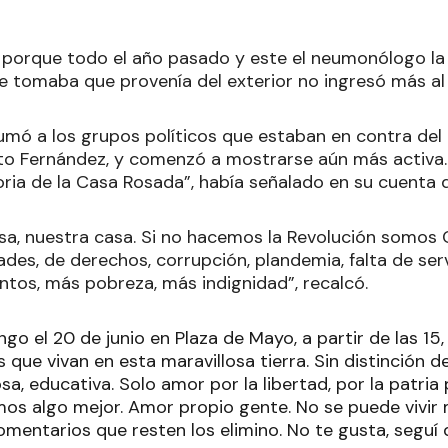
porque todo el año pasado y este el neumonólogo la 
e tomaba que provenía del exterior no ingresó más al 
sumó a los grupos políticos que estaban en contra del
to Fernández, y comenzó a mostrarse aún más activa
oria de la Casa Rosada”, había señalado en su cuenta
sa, nuestra casa. Si no hacemos la Revolución somos C
ades, de derechos, corrupción, plandemia, falta de serv
ntos, más pobreza, más indignidad”, recalcó.
ngo el 20 de junio en Plaza de Mayo, a partir de las 15
s que vivan en esta maravillosa tierra. Sin distinción de
iosa, educativa. Solo amor por la libertad, por la patri
s algo mejor. Amor propio gente. No se puede vivir má
mentarios que resten los elimino. No te gusta, seguí 