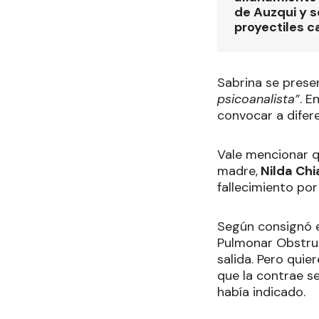
de Auzqui y 
proyectiles ca
Sabrina se pres
psicoanalista”
. E
convocar a difere
Vale mencionar q
madre,
Nilda Chi
fallecimiento por
Según consignó e
Pulmonar Obstruc
salida. Pero qui
que la contrae s
había indicado.