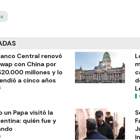
na
ADAS
Banco Central renovó
L
swap con China por
m
20.000 millones y lo
c
endió a cinco años
d
L
S
o un Papa visitó la
S
entina: quién fue y
F
ándo
J
i
S