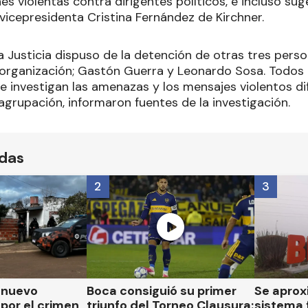
s violentas contra dirigentes políticos, e incluso suge
vicepresidenta Cristina Fernández de Kirchner.
a Justicia dispuso de la detención de otras tres pers
la organización; Gastón Guerra y Leonardo Sosa. Todos 
se investigan las amenazas y los mensajes violentos d
agrupación, informaron fuentes de la investigación.
ídas
2
3
n nuevo
Boca consiguió su primer
Se aprox
por el crimen
triunfo del Torneo Clausura:
sistema 