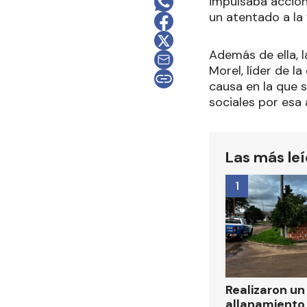
impulsaba accione
un atentado a la 
Además de ella, l
Morel, líder de 
causa en la que 
sociales por esa 
Las más le
1
Realizaron u
allanamiento 