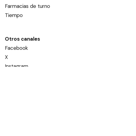
Farmacias de turno
Tiempo
Otros canales
Facebook
X
Instagram
Contacto
Añadir como fuente en
Suscribite
Diario El Día de Gualeguaychú
© Todos los derechos reservados.·
www.
eldiaonline.com
Concordia 1993
· C.P.
2820
Gualeguaychú
, Pcia.