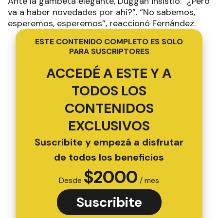
Ante la gambeta elegante, Duggan insistió: “¿Pero
va a haber novedades por ahí?”. “No sabemos,
esperemos, esperemos”, reaccionó Fernández.
ESTE CONTENIDO COMPLETO ES SOLO
PARA SUSCRIPTORES
ACCEDÉ A ESTE Y A
TODOS LOS
CONTENIDOS
EXCLUSIVOS
Suscribite y empezá a disfrutar
de todos los beneficios
$
2000
Desde
/ mes
Suscribite